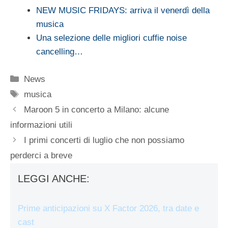
NEW MUSIC FRIDAYS: arriva il venerdì della
musica
Una selezione delle migliori cuffie noise
cancelling…
Categorie
News
Tag
musica
Maroon 5 in concerto a Milano: alcune
informazioni utili
I primi concerti di luglio che non possiamo
perderci a breve
LEGGI ANCHE:
Prime anticipazioni su X Factor 2026, tra date e
cast