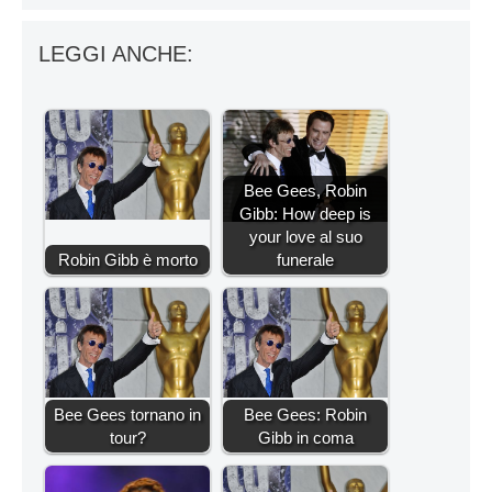
LEGGI ANCHE:
Bee Gees, Robin
Gibb: How deep is
your love al suo
Robin Gibb è morto
funerale
Bee Gees tornano in
Bee Gees: Robin
tour?
Gibb in coma