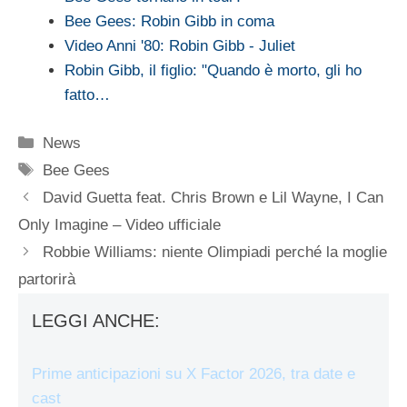
Bee Gees: Robin Gibb in coma
Video Anni '80: Robin Gibb - Juliet
Robin Gibb, il figlio: "Quando è morto, gli ho
fatto…
Categorie
News
Tag
Bee Gees
David Guetta feat. Chris Brown e Lil Wayne, I Can
Only Imagine – Video ufficiale
Robbie Williams: niente Olimpiadi perché la moglie
partorirà
LEGGI ANCHE:
Prime anticipazioni su X Factor 2026, tra date e
cast