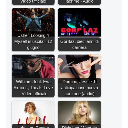
Video ufficiale
lacrime - Audio
Usher, Looking 4
Myself in uscita il 12
Gorillaz, dieci anni di
giugno
carriera
Will.i.am. feat. Eva
Domino, Jessie J:
Simons, This Is Love
anticipazione nuova
- Video ufficiale
canzone (audio)
Lulu, Lou Reed e
Pixie Lott, What do