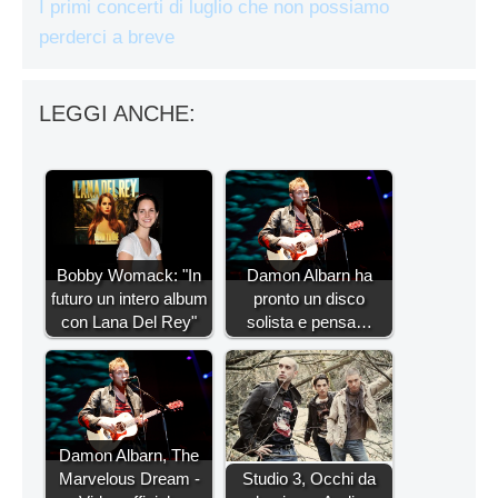
I primi concerti di luglio che non possiamo
perderci a breve
LEGGI ANCHE:
Bobby Womack: "In
Damon Albarn ha
futuro un intero album
pronto un disco
con Lana Del Rey"
solista e pensa…
Damon Albarn, The
Marvelous Dream -
Studio 3, Occhi da