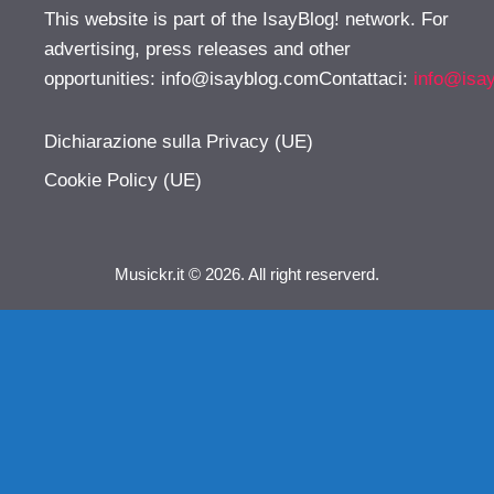
This website is part of the IsayBlog! network. For
advertising, press releases and other
opportunities:
info@isayblog.comContattaci
:
info@isa
Dichiarazione sulla Privacy (UE)
Cookie Policy (UE)
Musickr.it © 2026. All right reserverd.