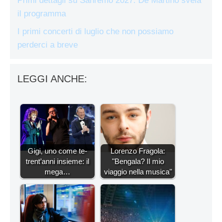
Primi dettagli su Sanremo 2027: De Martino svela
il programma
I primi concerti di luglio che non possiamo
perderci a breve
LEGGI ANCHE:
Gigi, uno come te-
Lorenzo Fragola:
trent’anni insieme: il
"Bengala? Il mio
mega…
viaggio nella musica"