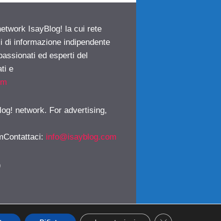
network IsayBlog! la cui rete
ci di informazione indipendente
passionati ed esperti del
ti e
om
log! network. For advertising,
mContattaci
:
info@isayblog.com
)
CLOSE GDPR CO