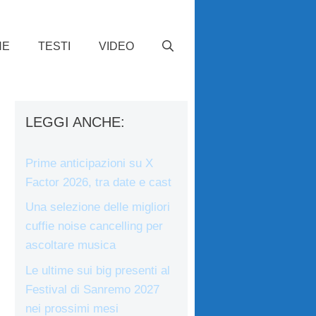
HE
TESTI
VIDEO
LEGGI ANCHE:
Prime anticipazioni su X
Factor 2026, tra date e cast
Una selezione delle migliori
cuffie noise cancelling per
ascoltare musica
Le ultime sui big presenti al
Festival di Sanremo 2027
nei prossimi mesi