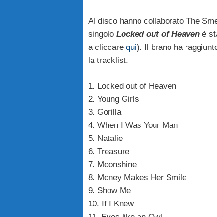
Al disco hanno collaborato The Sm
singolo
Locked out of Heaven
è sta
a cliccare
qui
). Il brano ha raggiun
la tracklist.
1. Locked out of Heaven
2. Young Girls
3. Gorilla
4. When I Was Your Man
5. Natalie
6. Treasure
7. Moonshine
8. Money Makes Her Smile
9. Show Me
10. If I Knew
11. Eyes like an Owl