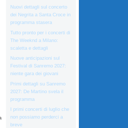
Nuovi dettagli sul concerto
dei Negrita a Santa Croce in
programma stasera
Tutto pronto per i concerti di
The Weeknd a Milano:
scaletta e dettagli
Nuove anticipazioni sul
Festival di Sanremo 2027:
niente gara dei giovani
Primi dettagli su Sanremo
2027: De Martino svela il
programma
I primi concerti di luglio che
non possiamo perderci a
a
breve