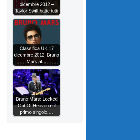
dicembre 2012 –
Taylor Swift batte tutti
Classifica UK 17
dicembre 2012: Bruno
Mars al…
Bruno Mars: Locked
Out Of Heaven è il
primo singolo,…