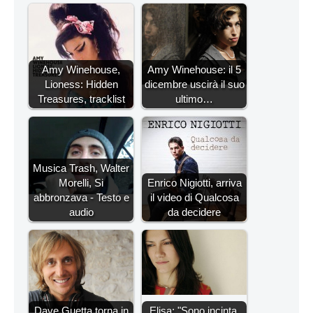
Amy Winehouse,
Amy Winehouse: il 5
Lioness: Hidden
dicembre uscirà il suo
Treasures, tracklist
ultimo…
Musica Trash, Walter
Morelli, Si
Enrico Nigiotti, arriva
abbronzava - Testo e
il video di Qualcosa
audio
da decidere
Dave Guetta torna in
Elisa: "Sono incinta.