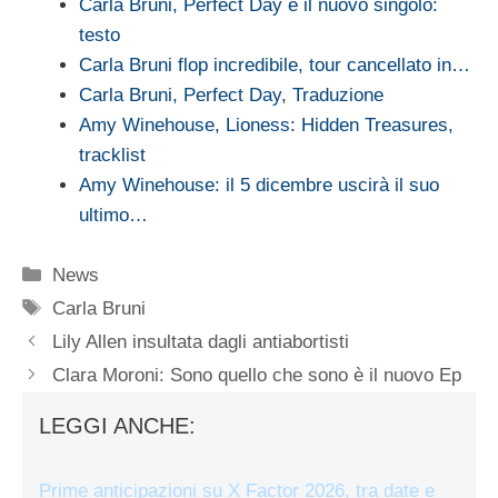
Carla Bruni, Perfect Day è il nuovo singolo:
testo
Carla Bruni flop incredibile, tour cancellato in…
Carla Bruni, Perfect Day, Traduzione
Amy Winehouse, Lioness: Hidden Treasures,
tracklist
Amy Winehouse: il 5 dicembre uscirà il suo
ultimo…
Categorie
News
Tag
Carla Bruni
Lily Allen insultata dagli antiabortisti
Clara Moroni: Sono quello che sono è il nuovo Ep
LEGGI ANCHE:
Prime anticipazioni su X Factor 2026, tra date e