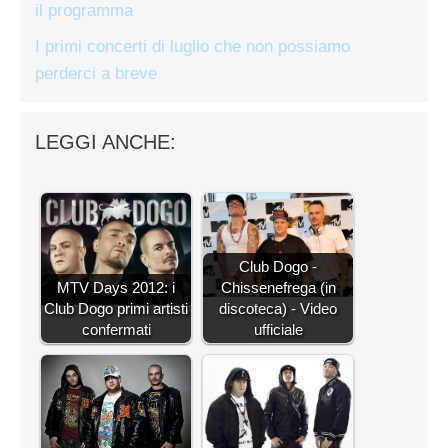
il programma
I primi concerti di luglio che non possiamo
perderci a breve
LEGGI ANCHE:
Club Dogo -
MTV Days 2012: i
Chissenefrega (in
Club Dogo primi artisti
discoteca) - Video
confermati
ufficiale