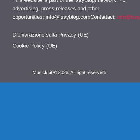
This website is part of the IsayBlog! network. For
advertising, press releases and other
opportunities:
info@isayblog.comContattaci
:
info@isa
Dichiarazione sulla Privacy (UE)
Cookie Policy (UE)
Musickr.it © 2026. All right reserverd.