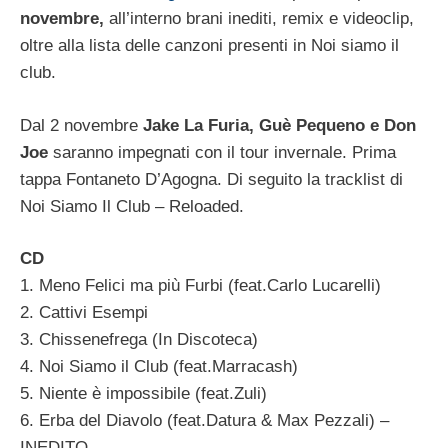
novembre,
all’interno brani inediti, remix e videoclip,
oltre alla lista delle canzoni presenti in Noi siamo il
club.
Dal 2 novembre
Jake La Furia, Guè Pequeno e Don
Joe
saranno impegnati con il tour invernale. Prima
tappa Fontaneto D’Agogna. Di seguito la tracklist di
Noi Siamo Il Club – Reloaded.
CD
1. Meno Felici ma più Furbi (feat.Carlo Lucarelli)
2. Cattivi Esempi
3. Chissenefrega (In Discoteca)
4. Noi Siamo il Club (feat.Marracash)
5. Niente è impossibile (feat.Zuli)
6. Erba del Diavolo (feat.Datura & Max Pezzali) –
INEDITO