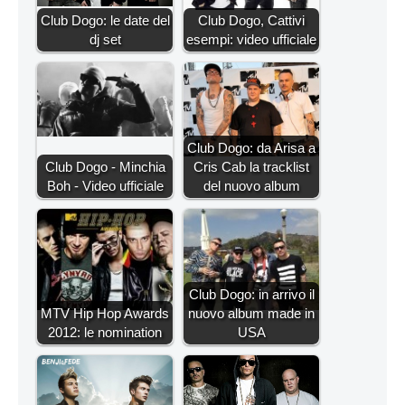
Club Dogo: le date del
Club Dogo, Cattivi
dj set
esempi: video ufficiale
Club Dogo: da Arisa a
Club Dogo - Minchia
Cris Cab la tracklist
Boh - Video ufficiale
del nuovo album
Club Dogo: in arrivo il
MTV Hip Hop Awards
nuovo album made in
2012: le nomination
USA