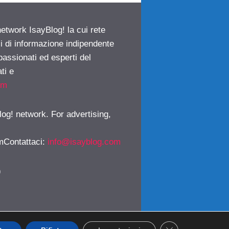
network IsayBlog! la cui rete
ci di informazione indipendente
passionati ed esperti del
ti e
om
log! network. For advertising,
mContattaci
:
info@isayblog.com
)
CLOSE GDPR CO