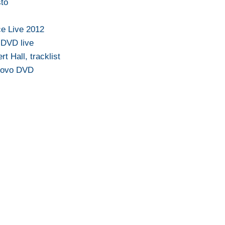
sto
ce Live 2012
e DVD live
t Hall, tracklist
nuovo DVD