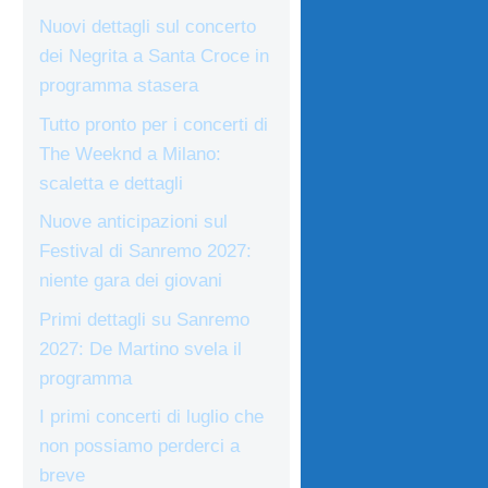
Nuovi dettagli sul concerto
dei Negrita a Santa Croce in
programma stasera
Tutto pronto per i concerti di
The Weeknd a Milano:
scaletta e dettagli
Nuove anticipazioni sul
Festival di Sanremo 2027:
niente gara dei giovani
Primi dettagli su Sanremo
2027: De Martino svela il
programma
I primi concerti di luglio che
non possiamo perderci a
breve