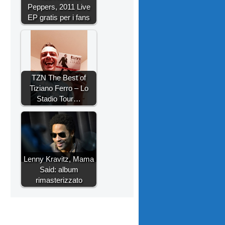
Peppers, 2011 Live
EP gratis per i fans
TZN The Best of
Tiziano Ferro – Lo
Stadio Tour…
Lenny Kravitz, Mama
Said: album
rimasterizzato