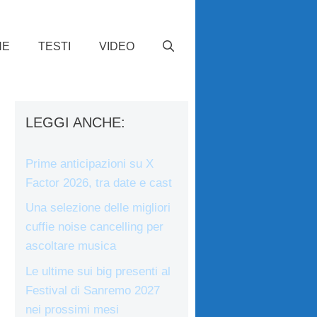
HE
TESTI
VIDEO
LEGGI ANCHE:
Prime anticipazioni su X
Factor 2026, tra date e cast
Una selezione delle migliori
cuffie noise cancelling per
ascoltare musica
Le ultime sui big presenti al
Festival di Sanremo 2027
nei prossimi mesi