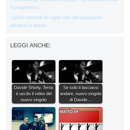
il programma
I primi concerti di luglio che non possiamo
perderci a breve
LEGGI ANCHE:
Davide Shorty, Terra:
Se solo ti lasciassi
è uscito il video del
andare, nuovo singolo
nuovo singolo
di Davide…