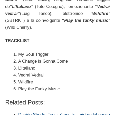
de
“L’Italiano”
(Toto Cotugno), l’emozionante
“Vedrai
vedrai”
(Luigi Tenco), l’elettronico
“
Wildfire
”
(SBTRKT) e la coinvolgente
“Play the funky music
”
(Wild Cherry).
TRACKLIST
My Soul Trigger
A Change is Gonna Come
L’Italiano
Vedrai Vedrai
Wildfire
Play the Funky Music
Related Posts:
Davide Shorty, Terra: è uscito il video del nuovo