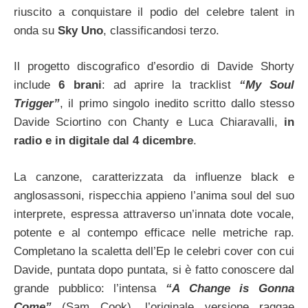
riuscito a conquistare il podio del celebre talent in
onda su
Sky Uno
, classificandosi terzo.
Il progetto discografico d’esordio di Davide Shorty
include
6 brani
: ad aprire la tracklist
“My Soul
Trigger”
, il primo singolo inedito scritto dallo stesso
Davide Sciortino con Chanty e Luca Chiaravalli,
in
radio e in digitale dal 4 dicembre
.
La canzone, caratterizzata da influenze black e
anglosassoni, rispecchia appieno l’anima soul del suo
interprete, espressa attraverso un’innata dote vocale,
potente e al contempo efficace nelle metriche rap.
Completano la scaletta dell’Ep le celebri cover con cui
Davide, puntata dopo puntata, si è fatto conoscere dal
grande pubblico: l’intensa
“A Change is Gonna
Come”
(Sam Cook), l’originale versione raggae