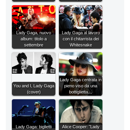
Lady Gaga, nuovo
Lady Gaga al lavoro
album: titolo a
con il chitarrista dei
settembre
Whitesnake
Lady Gaga centrata in
You and I, Lady Gaga
pieno viso da una
(cover)
bottiglietta…
Lady Gaga: biglietti
Alice Cooper: "Lady