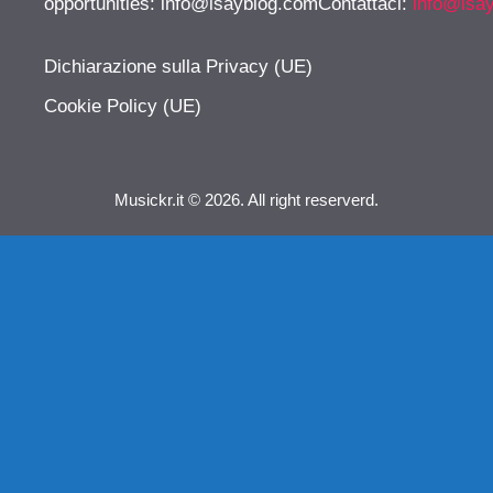
opportunities:
info@isayblog.comContattaci
:
info@isa
Dichiarazione sulla Privacy (UE)
Cookie Policy (UE)
Musickr.it © 2026. All right reserverd.