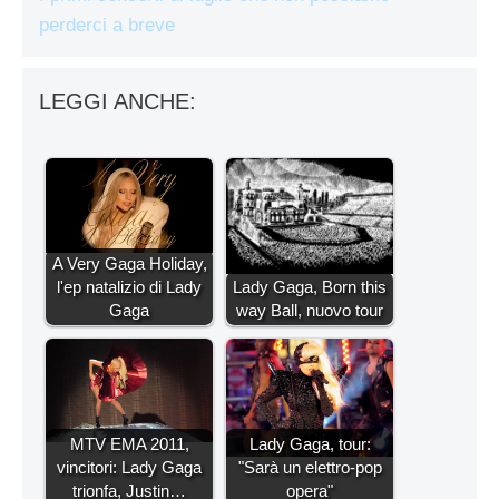
perderci a breve
LEGGI ANCHE:
A Very Gaga Holiday,
l'ep natalizio di Lady
Lady Gaga, Born this
Gaga
way Ball, nuovo tour
MTV EMA 2011,
Lady Gaga, tour:
vincitori: Lady Gaga
"Sarà un elettro-pop
trionfa, Justin…
opera"