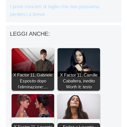
I primi concerti di luglio che non possiamo
perderci a breve
LEGGI ANCHE:
X Factor 11, Gabriele
X Factor 11, Camille
Esposito dopo
Cabaltera, inedito
l'eliminazione:…
Worth It: testo
X Factor 11, Levante
Fedez e Levante,