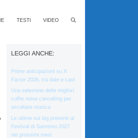
HE
TESTI
VIDEO
LEGGI ANCHE:
Prime anticipazioni su X
Factor 2026, tra date e cast
Una selezione delle migliori
cuffie noise cancelling per
ascoltare musica
Le ultime sui big presenti al
o
Festival di Sanremo 2027
nei prossimi mesi