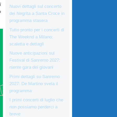
ì
Nuovi dettagli sul concerto
o
dei Negrita a Santa Croce in
programma stasera
Tutto pronto per i concerti di
The Weeknd a Milano:
scaletta e dettagli
Nuove anticipazioni sul
Festival di Sanremo 2027:
niente gara dei giovani
Primi dettagli su Sanremo
2027: De Martino svela il
programma
I primi concerti di luglio che
non possiamo perderci a
breve