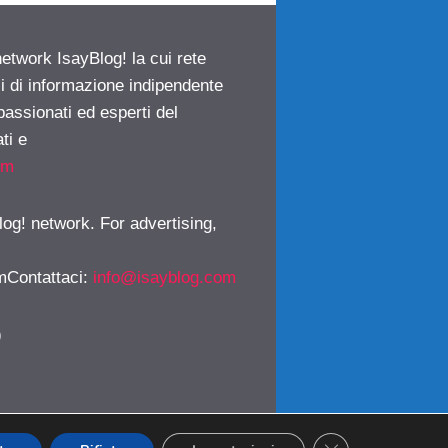
network IsayBlog! la cui rete
ci di informazione indipendente
passionati ed esperti del
ti e
om
log! network. For advertising,
mContattaci
:
info@isayblog.com
)
CLOSE GDPR CO