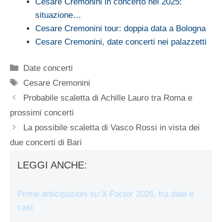
Cesare Cremonini in concerto nel 2025:
situazione…
Cesare Cremonini tour: doppia data a Bologna
Cesare Cremonini, date concerti nei palazzetti
Categorie
Date concerti
Tag
Cesare Cremonini
Probabile scaletta di Achille Lauro tra Roma e
prossimi concerti
La possibile scaletta di Vasco Rossi in vista dei
due concerti di Bari
LEGGI ANCHE:
Prime anticipazioni su X Factor 2026, tra date e
cast