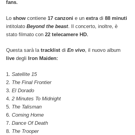
fans.
Lo
show
contiene
17 canzoni
e un
extra
di
88 minuti
intitolato
Beyond the beast
. Il concerto, inoltre, è
stato filmato con
22 telecamere HD.
Questa sarà la
tracklist
di
En vivo
, il nuovo album
live
degli
Iron Maiden:
1.
Satellite 15
2.
The Final Frontier
3.
El Dorado
4.
2 Minutes To Midnight
5.
The Talisman
6.
Coming Home
7.
Dance Of Death
8.
The Trooper