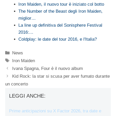
Iron Maiden, il nuovo tour è iniziato col botto
The Number of the Beast degli Iron Maiden,
miglior…
La line up definitiva del Sonisphere Festival
2016:…
Coldplay: le date del tour 2016, e l'Italia?
Categorie
News
Tag
Iron Maiden
Ivana Spagna, Four è il nuovo album
Kid Rock: la star si scusa per aver fumato durante
un concerto
LEGGI ANCHE:
Prime anticipazioni su X Factor 2026, tra date e