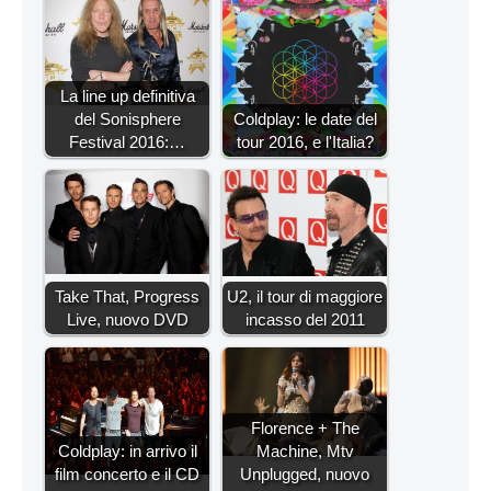
La line up definitiva
del Sonisphere
Coldplay: le date del
Festival 2016:…
tour 2016, e l'Italia?
Take That, Progress
U2, il tour di maggiore
Live, nuovo DVD
incasso del 2011
Florence + The
Coldplay: in arrivo il
Machine, Mtv
film concerto e il CD
Unplugged, nuovo