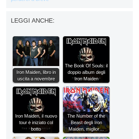
LEGGI ANCHE:
The Book Of Souls: il
Iron Maiden, libro in
doppio album degli
uscita a novembre
Iron Maiden
Iron Maiden, il nuovo
The Number of the
tour è iniziato col
Beast degli Iron
botto
Maiden, miglior…