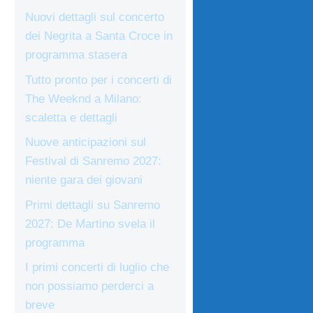
Nuovi dettagli sul concerto
dei Negrita a Santa Croce in
programma stasera
Tutto pronto per i concerti di
The Weeknd a Milano:
scaletta e dettagli
Nuove anticipazioni sul
Festival di Sanremo 2027:
niente gara dei giovani
Primi dettagli su Sanremo
2027: De Martino svela il
programma
I primi concerti di luglio che
non possiamo perderci a
breve