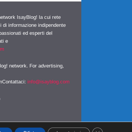
network IsayBlog! la cui rete
ci di informazione indipendente
passionati ed esperti del
ti e
om
log! network. For advertising,
mContattaci
:
info@isayblog.com
)
CLOSE GDPR CO