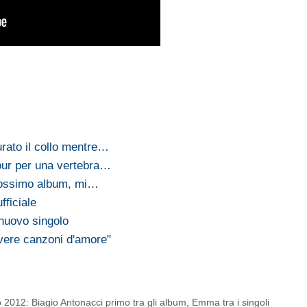
urato il collo mentre…
tour per una vertebra…
prossimo album, mi…
fficiale
 nuovo singolo
ivere canzoni d'amore"
2012: Biagio Antonacci primo tra gli album, Emma tra i singoli