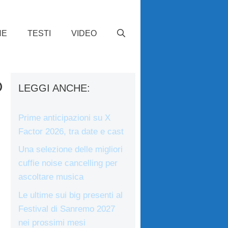
HE
TESTI
VIDEO
o
LEGGI ANCHE:
Prime anticipazioni su X
Factor 2026, tra date e cast
Una selezione delle migliori
cuffie noise cancelling per
ascoltare musica
Le ultime sui big presenti al
Festival di Sanremo 2027
nei prossimi mesi