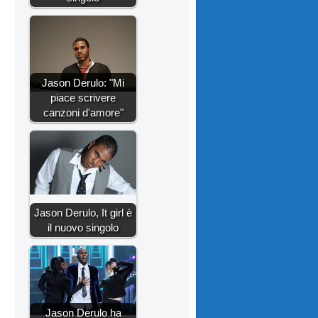
Jason Derulo: "Mi
piace scrivere
canzoni d'amore"
Jason Derulo, It girl è
il nuovo singolo
Jason Derulo ha