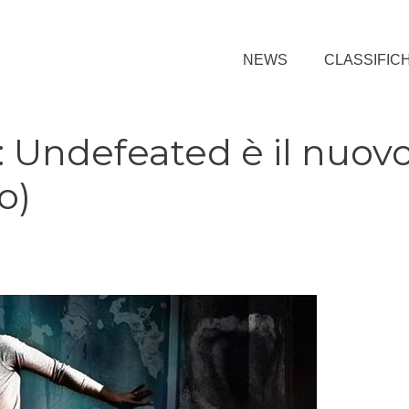
NEWS
CLASSIFIC
: Undefeated è il nuov
o)