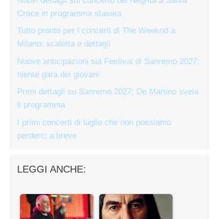
Nuovi dettagli sul concerto dei Negrita a Santa
Croce in programma stasera
Tutto pronto per i concerti di The Weeknd a
Milano: scaletta e dettagli
Nuove anticipazioni sul Festival di Sanremo 2027:
niente gara dei giovani
Primi dettagli su Sanremo 2027: De Martino svela
il programma
I primi concerti di luglio che non possiamo
perderci a breve
LEGGI ANCHE: