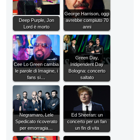
George Harrison, oggi
Deep Purple, Jon
avrebbe compiuto 70
Lord è morto
anni
Green Day,
Cee Lo Green cambia
Indipendent Day
le parole di Imagine, i
Bologna: concerto
fans si…
saltato
Negramaro, Lele
Ed Sheeran: un
Spedicato ricoverato
concerto per un fan
per emorragia…
un fin di vita