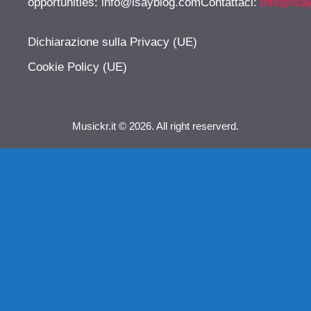
opportunities:
info@isayblog.comContattaci
:
info@isa
Dichiarazione sulla Privacy (UE)
Cookie Policy (UE)
Musickr.it © 2026. All right reserverd.