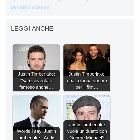
perderci a breve
LEGGI ANCHE:
Justin Timberlake:
Justin Timberlake:
"Sarei diventato
una colonna sonora
famoso anche…
per il film…
Justin Timberlake
Words I say, Justin
vuole un duetto con
Timberlake - Audio
George Michael?