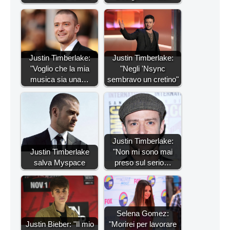
Justin Timberlake:
Justin Timberlake:
"Voglio che la mia
"Negli 'Nsync
musica sia una…
sembravo un cretino"
Justin Timberlake:
Justin Timberlake
"Non mi sono mai
salva Myspace
preso sul serio…
Selena Gomez:
Justin Bieber: "Il mio
"Morirei per lavorare