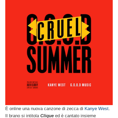
È online una nuova canzone di zecca di
Kanye West
.
Il brano si intitola
Clique
ed è cantato insieme