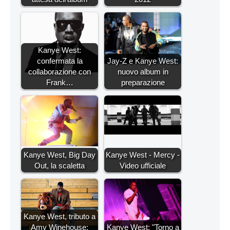
Kanye West:
confermata la
Jay-Z e Kanye West:
collaborazione con
nuovo album in
Frank…
preparazione
Kanye West, Big Day
Kanye West - Mercy -
Out, la scaletta
Video ufficiale
Kanye West, tributo a
Amy Winehouse:
Kanye West: "Torno a