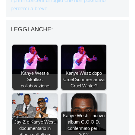
I primi concerti di luglio che non possiamo
perderci a breve
LEGGI ANCHE:
Kanye West e
Kanye West: dopo
Skrillex:
Cruel Summer arriva
collaborazione
Cruel Winter?
Kanye West: il nuovo
Jay-Z e Kanye West,
album G.O.O.D.
documentario in
confermato per il
attesa dell'album
2012