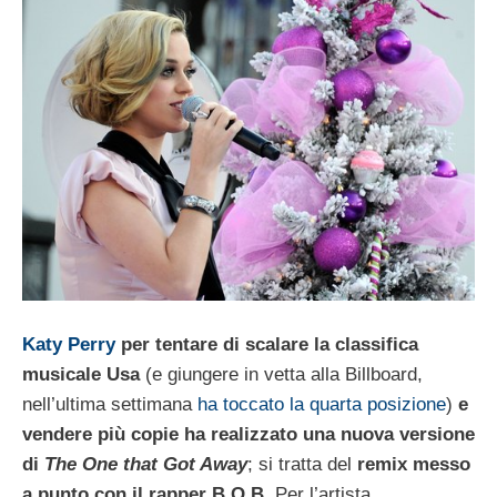
Katy Perry
per tentare di scalare la classifica
musicale Usa
(e giungere in vetta alla Billboard,
nell’ultima settimana
ha toccato la quarta posizione
)
e
vendere più copie ha realizzato una nuova versione
di
The One that Got Away
; si tratta del
remix messo
a punto con il rapper B.O.B.
Per l’artista