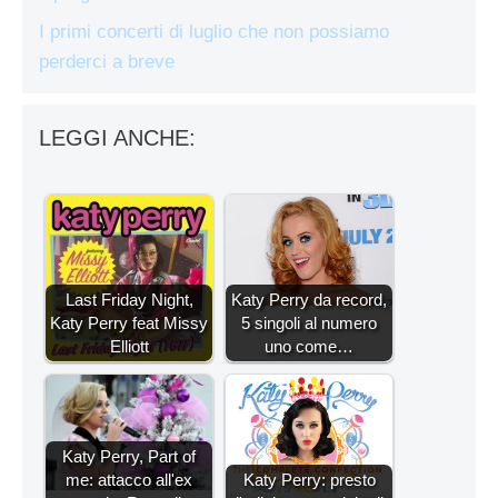
I primi concerti di luglio che non possiamo
perderci a breve
LEGGI ANCHE:
Last Friday Night,
Katy Perry da record,
Katy Perry feat Missy
5 singoli al numero
Elliott
uno come…
Katy Perry, Part of
me: attacco all'ex
Katy Perry: presto