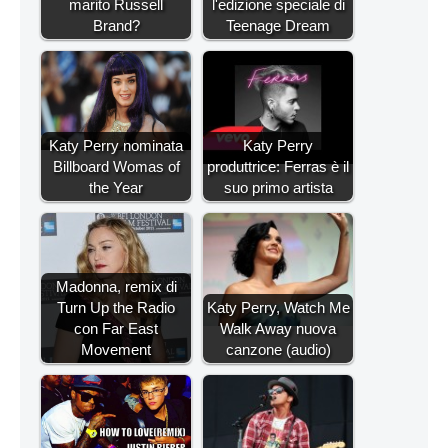
marito Russell
l'edizione speciale di
Brand?
Teenage Dream
Katy Perry nominata
Katy Perry
Billboard Womas of
produttrice: Ferras è il
the Year
suo primo artista
Madonna, remix di
Turn Up the Radio
Katy Perry, Watch Me
con Far East
Walk Away nuova
Movement
canzone (audio)