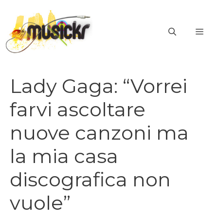
Vai
al
ME
contenuto
Lady Gaga: “Vorrei
farvi ascoltare
nuove canzoni ma
la mia casa
discografica non
vuole”