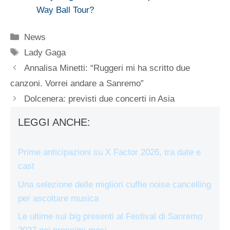
Way Ball Tour?
Categorie
News
Tag
Lady Gaga
Annalisa Minetti: “Ruggeri mi ha scritto due
canzoni. Vorrei andare a Sanremo”
Dolcenera: previsti due concerti in Asia
LEGGI ANCHE:
Prime anticipazioni su X Factor 2026, tra date e
cast
Una selezione delle migliori cuffie noise cancelling
per ascoltare musica
Le ultime sui big presenti al Festival di Sanremo