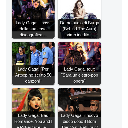
Lady Gaga: il boss
Demo audio di Burqa
della sua casa
(Behind The Aura)
discografica…
primo inedito…
Lady Gaga: "Per
Lady Gaga, tour:
Artpop ho scritto 50
"Sarà un elettro-pop
canzoni"
opera"
Lady Gaga, Bad
Lady Gaga: il nuovo
Romance, You and I
disco dopo il Born
e Poker face, le…
This Way Ball Tour?