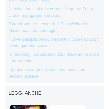
2027 nei prossimi mesi
Nuovi dettagli sul concerto dei Negrita a Santa
Croce in programma stasera
Tutto pronto per i concerti di The Weeknd a
Milano: scaletta e dettagli
Nuove anticipazioni sul Festival di Sanremo 2027:
niente gara dei giovani
Primi dettagli su Sanremo 2027: De Martino svela
il programma
I primi concerti di luglio che non possiamo
perderci a breve
LEGGI ANCHE: