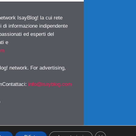
network IsayBlog! la cui rete
ci di informazione indipendente
passionati ed esperti del
ti e
om
log! network. For advertising,
mContattaci
:
info@isayblog.com
)
CLOSE GDPR CO