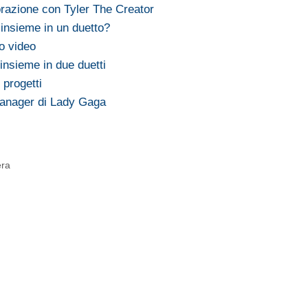
orazione con Tyler The Creator
insieme in un duetto?
o video
nsieme in due duetti
progetti
manager di Lady Gaga
era