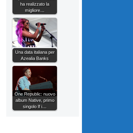
ha realizzato la
migliore…
Una data italiana per
Azealia Banks
One Republic: nuovo
album Native, primo
singolo If i…