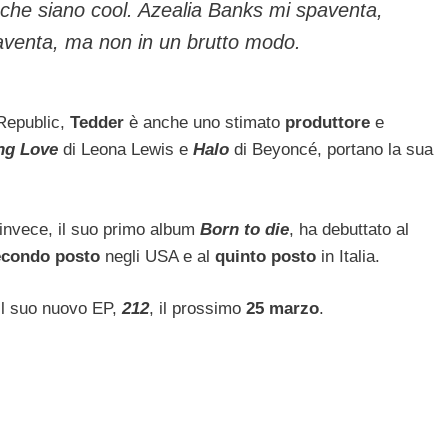
he siano cool. Azealia Banks mi spaventa,
venta, ma non in un brutto modo.
 Republic,
Tedder
è anche uno stimato
produttore
e
ng Love
di Leona Lewis e
Halo
di Beyoncé, portano la sua
invece, il suo primo album
Born to die
, ha debuttato al
condo posto
negli USA e al
quinto posto
in Italia.
 il suo nuovo EP,
212
, il prossimo
25 marzo
.