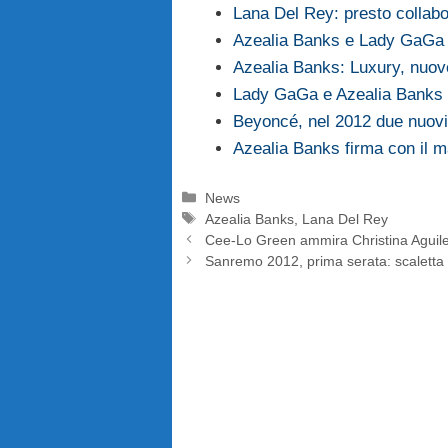
Lana Del Rey: presto collab
Azealia Banks e Lady GaGa 
Azealia Banks: Luxury, nuov
Lady GaGa e Azealia Banks i
Beyoncé, nel 2012 due nuovi 
Azealia Banks firma con il 
Categorie
News
Tag
Azealia Banks
,
Lana Del Rey
Cee-Lo Green ammira Christina Aguil
Sanremo 2012, prima serata: scaletta