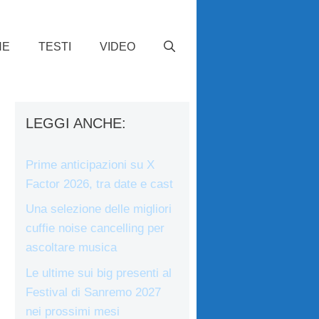
HE
TESTI
VIDEO
LEGGI ANCHE:
Prime anticipazioni su X
Factor 2026, tra date e cast
Una selezione delle migliori
cuffie noise cancelling per
ascoltare musica
Le ultime sui big presenti al
Festival di Sanremo 2027
nei prossimi mesi