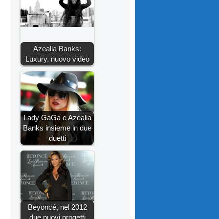
Azealia Banks:
Luxury, nuovo video
Lady GaGa e Azealia
Banks insieme in due
duetti
Beyoncé, nel 2012
due nuovi progetti