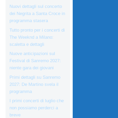
Nuovi dettagli sul concerto
dei Negrita a Santa Croce in
programma stasera
Tutto pronto per i concerti di
The Weeknd a Milano:
scaletta e dettagli
Nuove anticipazioni sul
Festival di Sanremo 2027:
niente gara dei giovani
Primi dettagli su Sanremo
2027: De Martino svela il
programma
I primi concerti di luglio che
non possiamo perderci a
breve