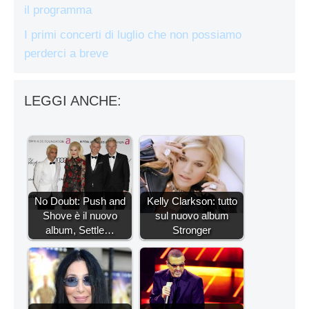
il programma
I primi concerti di luglio che non possiamo
perderci a breve
LEGGI ANCHE:
No Doubt: Push and
Kelly Clarkson: tutto
Shove è il nuovo
sul nuovo album
album, Settle…
Stronger