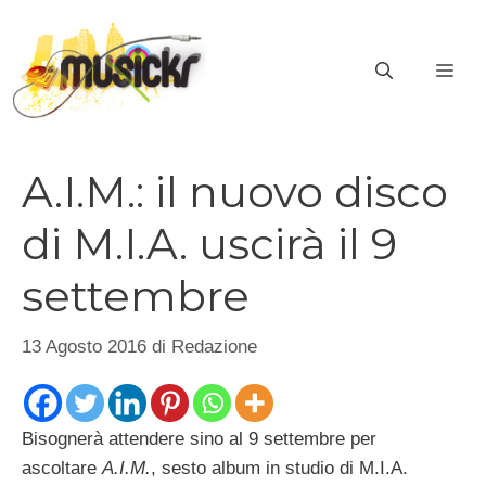
Vai
al
ME
contenuto
A.I.M.: il nuovo disco
di M.I.A. uscirà il 9
settembre
13 Agosto 2016
di
Redazione
Bisognerà attendere sino al 9 settembre per
ascoltare
A.I.M.
, sesto album in studio di M.I.A.