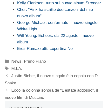
Kelly Clarkson: tutto sul nuovo album Stronger
Cher: "Pink ha scritto due canzoni del mio
nuovo album"
George Michael: confermato il nuovo singolo
White Light
Will Young, Echoes, dal 22 agosto il nuovo
album
Eros Ramazzotti: copertina Noi
Categorie
News
,
Primo Piano
Tag
M.I.A.
Justin Bieber, il nuovo singolo è in coppia con Dj
Snake
Ecco la colonna sonora de “L estate addosso”, il
nuovo film di Muccino