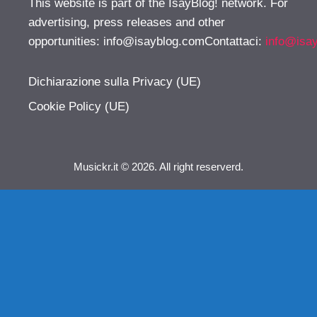
This website is part of the IsayBlog! network. For
advertising, press releases and other
opportunities:
info@isayblog.comContattaci
:
info@isa
Dichiarazione sulla Privacy (UE)
Cookie Policy (UE)
Musickr.it © 2026. All right reserverd.