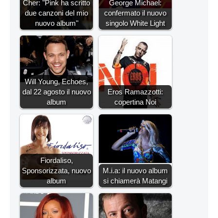
Cher: "Pink ha scritto
George Michael:
due canzoni del mio
confermato il nuovo
nuovo album"
singolo White Light
Will Young, Echoes,
dal 22 agosto il nuovo
Eros Ramazzotti:
album
copertina Noi
Fiordaliso,
Sponsorizzata, nuovo
M.i.a: il nuovo album
album
si chiamerà Matangi