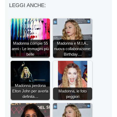
LEGGI ANCHE:
Madonna compie 55
Madonna e M.I.A.,
anni - Le immagini più
nuova collaborazione:
belle
Birthday…
Madonna perdona
Elton John per averla
Madonna, le foto
definita…
peggiori