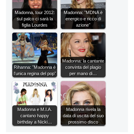
Madonna, tour 2012:
Madonna: "MDNA è
sul palco ci sarà la
energico e ricco di
figlia Lourdes
azione"
Madonna: la cantante
Rihanna: "Madonna è
convinta del plagio
l'unica regina del pop"
per mano di…
Madonna e M.I.A.
Madonna rivela la
cantano happy
data di uscita del suo
birthday a Nicki…
prossimo disco