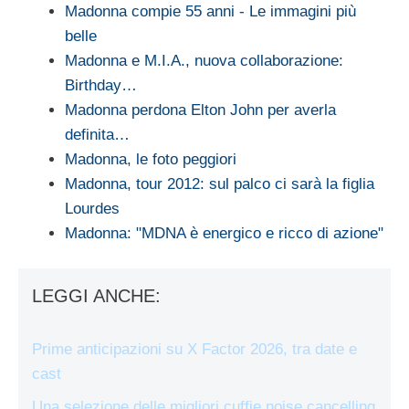
Madonna compie 55 anni - Le immagini più
belle
Madonna e M.I.A., nuova collaborazione:
Birthday…
Madonna perdona Elton John per averla
definita…
Madonna, le foto peggiori
Madonna, tour 2012: sul palco ci sarà la figlia
Lourdes
Madonna: "MDNA è energico e ricco di azione"
LEGGI ANCHE:
Prime anticipazioni su X Factor 2026, tra date e
cast
Una selezione delle migliori cuffie noise cancelling