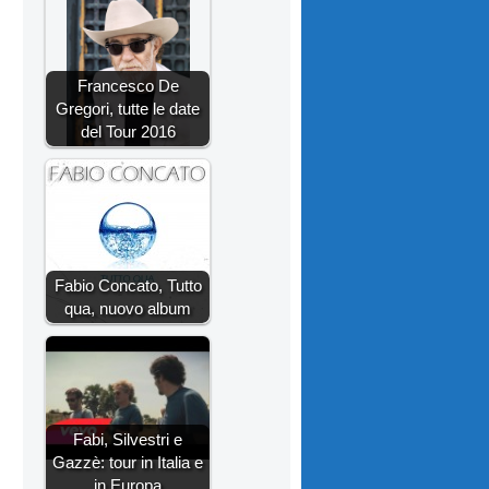
Francesco De
Gregori, tutte le date
del Tour 2016
Fabio Concato, Tutto
qua, nuovo album
Fabi, Silvestri e
Gazzè: tour in Italia e
in Europa