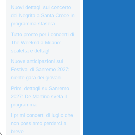
Nuovi dettagli sul concerto
dei Negrita a Santa Croce in
programma stasera
Tutto pronto per i concerti di
The Weeknd a Milano:
scaletta e dettagli
Nuove anticipazioni sul
Festival di Sanremo 2027:
niente gara dei giovani
Primi dettagli su Sanremo
2027: De Martino svela il
programma
I primi concerti di luglio che
non possiamo perderci a
breve
.