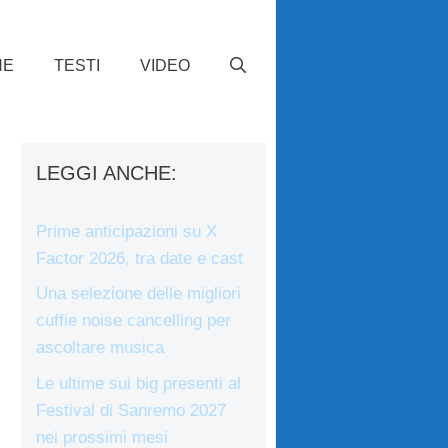
HE
TESTI
VIDEO
LEGGI ANCHE:
Prime anticipazioni su X
Factor 2026, tra date e cast
Una selezione delle migliori
cuffie noise cancelling per
ascoltare musica
Le ultime sui big presenti al
Festival di Sanremo 2027
nei prossimi mesi