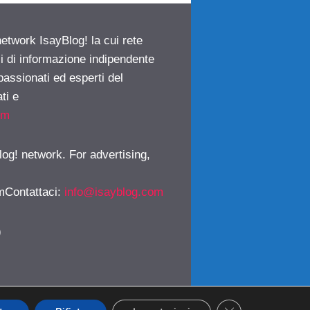
network IsayBlog! la cui rete
ci di informazione indipendente
passionati ed esperti del
ti e
om
log! network. For advertising,
mContattaci
:
info@isayblog.com
)
CLOSE GDPR CO