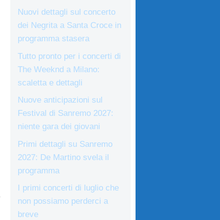
Nuovi dettagli sul concerto
dei Negrita a Santa Croce in
programma stasera
Tutto pronto per i concerti di
The Weeknd a Milano:
scaletta e dettagli
Nuove anticipazioni sul
Festival di Sanremo 2027:
niente gara dei giovani
Primi dettagli su Sanremo
2027: De Martino svela il
programma
I primi concerti di luglio che
.
non possiamo perderci a
breve