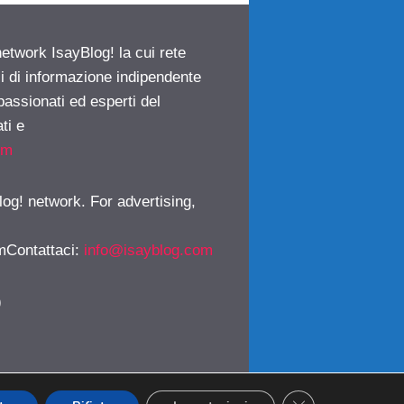
network IsayBlog! la cui rete
ci di informazione indipendente
passionati ed esperti del
ti e
om
log! network. For advertising,
mContattaci
:
info@isayblog.com
)
CLOSE GDPR CO