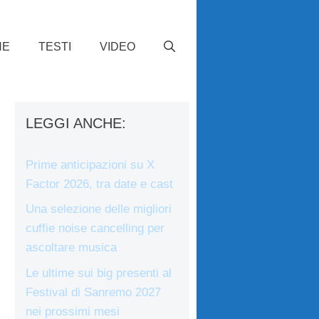
HE
TESTI
VIDEO
LEGGI ANCHE:
Prime anticipazioni su X
Factor 2026, tra date e cast
Una selezione delle migliori
cuffie noise cancelling per
ascoltare musica
Le ultime sui big presenti al
Festival di Sanremo 2027
nei prossimi mesi