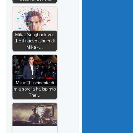
Mika: Songbook vol.
1 è il nuovo album di
Mika -…
Mika: "L'incidente di
mia sorella ha ispirato
The…