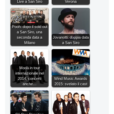
Live a San Siro
Verona
Pooh: dopo il sold out
a San Siro, una
seconda data a
Jovanotti: doppia data
Milano
a San Siro
Modà in tour
internazionale nel
2014, concerti
Wind Music Awards
anche…
2015: svelato il cast