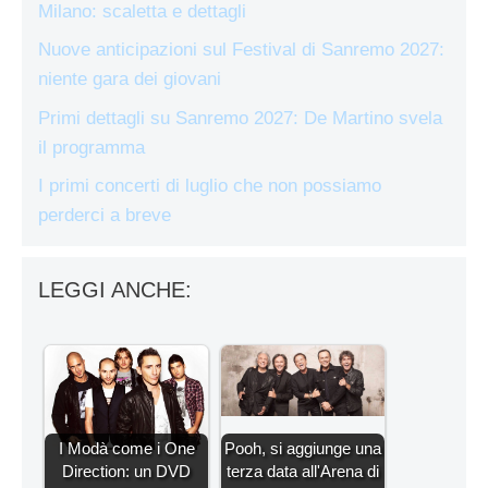
Milano: scaletta e dettagli
Nuove anticipazioni sul Festival di Sanremo 2027:
niente gara dei giovani
Primi dettagli su Sanremo 2027: De Martino svela
il programma
I primi concerti di luglio che non possiamo
perderci a breve
LEGGI ANCHE:
I Modà come i One
Pooh, si aggiunge una
Direction: un DVD
terza data all'Arena di