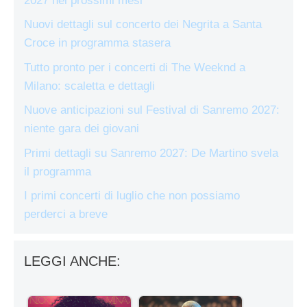
2027 nei prossimi mesi
Nuovi dettagli sul concerto dei Negrita a Santa
Croce in programma stasera
Tutto pronto per i concerti di The Weeknd a
Milano: scaletta e dettagli
Nuove anticipazioni sul Festival di Sanremo 2027:
niente gara dei giovani
Primi dettagli su Sanremo 2027: De Martino svela
il programma
I primi concerti di luglio che non possiamo
perderci a breve
LEGGI ANCHE: