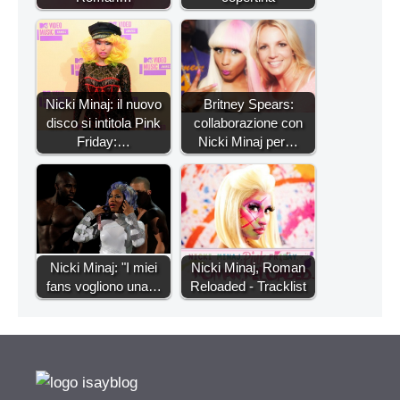
Nicki Minaj: il nuovo
Britney Spears:
disco si intitola Pink
collaborazione con
Friday:…
Nicki Minaj per…
Nicki Minaj: "I miei
Nicki Minaj, Roman
fans vogliono una…
Reloaded - Tracklist