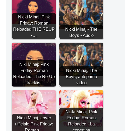
Nicki Minaj, Pink
Friday: Roman
Reloaded THE REUP
Nicki Minaj - The
-…
Boys - Audio
Niki Minaj: Pink
Friday Roman
Nicki Minaj, The
Reloaded: The Re-Up
Boys, anteprima
tracklist
video
Nicki Minaj, Pink
Nicki Minaj, cover
Friday: Roman
ufficiale Pink Friday:
Reloaded - La
Roman…
copertina