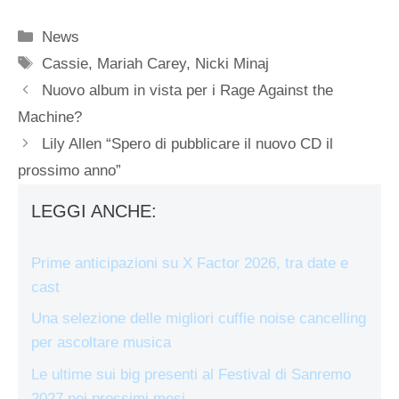
Categorie
News
Tag
Cassie
,
Mariah Carey
,
Nicki Minaj
Nuovo album in vista per i Rage Against the
Machine?
Lily Allen “Spero di pubblicare il nuovo CD il
prossimo anno”
LEGGI ANCHE:
Prime anticipazioni su X Factor 2026, tra date e
cast
Una selezione delle migliori cuffie noise cancelling
per ascoltare musica
Le ultime sui big presenti al Festival di Sanremo
2027 nei prossimi mesi