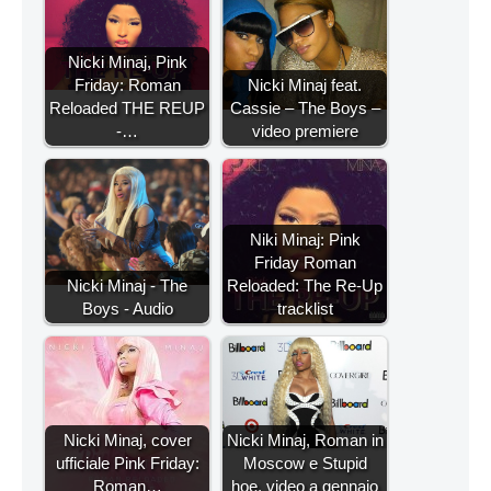
Nicki Minaj, Pink
Friday: Roman
Nicki Minaj feat.
Reloaded THE REUP
Cassie – The Boys –
-…
video premiere
Niki Minaj: Pink
Friday Roman
Nicki Minaj - The
Reloaded: The Re-Up
Boys - Audio
tracklist
Nicki Minaj, cover
Nicki Minaj, Roman in
ufficiale Pink Friday:
Moscow e Stupid
Roman…
hoe, video a gennaio