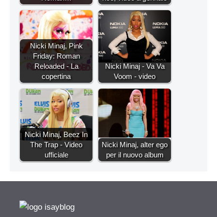
Nicki Minaj, Pink
Friday: Roman
Reloaded - La
Nicki Minaj - Va Va
copertina
Voom - video
Nicki Minaj, Beez In
The Trap - Video
Nicki Minaj, alter ego
ufficiale
per il nuovo album