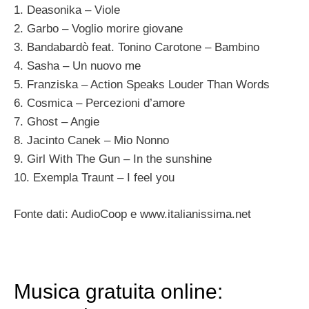
1. Deasonika – Viole
2. Garbo – Voglio morire giovane
3. Bandabardò feat. Tonino Carotone – Bambino
4. Sasha – Un nuovo me
5. Franziska – Action Speaks Louder Than Words
6. Cosmica – Percezioni d’amore
7. Ghost – Angie
8. Jacinto Canek – Mio Nonno
9. Girl With The Gun – In the sunshine
10. Exempla Traunt – I feel you
Fonte dati: AudioCoop e www.italianissima.net
Musica gratuita online: