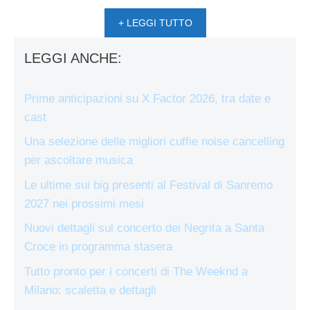
+ LEGGI TUTTO
LEGGI ANCHE:
Prime anticipazioni su X Factor 2026, tra date e
cast
Una selezione delle migliori cuffie noise cancelling
per ascoltare musica
Le ultime sui big presenti al Festival di Sanremo
2027 nei prossimi mesi
Nuovi dettagli sul concerto dei Negrita a Santa
Croce in programma stasera
Tutto pronto per i concerti di The Weeknd a
Milano: scaletta e dettagli