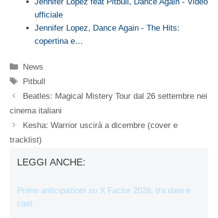
Jennifer Lopez feat Pitbull, Dance Again - Video
ufficiale
Jennifer Lopez, Dance Again - The Hits:
copertina e…
Categorie
News
Tag
Pitbull
Beatles: Magical Mistery Tour dal 26 settembre nei
cinema italiani
Kesha: Warrior uscirà a dicembre (cover e
tracklist)
LEGGI ANCHE:
Prime anticipazioni su X Factor 2026, tra date e
cast