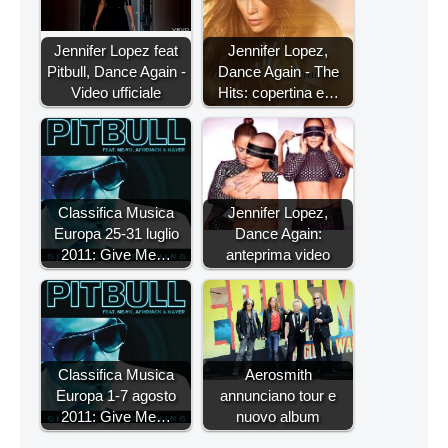
Jennifer Lopez feat
Jennifer Lopez,
Pitbull, Dance Again -
Dance Again - The
Video ufficiale
Hits: copertina e…
Classifica Musica
Jennifer Lopez,
Europa 25-31 luglio
Dance Again:
2011: Give Me…
anteprima video
Classifica Musica
Aerosmith
Europa 1-7 agosto
annunciano tour e
2011: Give Me…
nuovo album