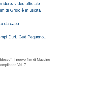
rridere: video ufficiale
um di Grido è in uscita
tto da capo
a Tempi Duri, Guè Pequeno…
dosso”, il nuovo film di Muccino
ompilation Vol. 7