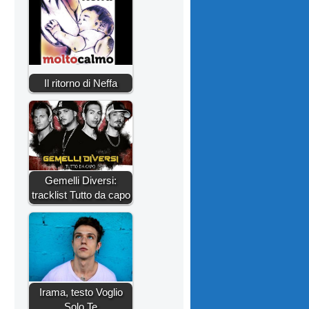
Il ritorno di Neffa
Gemelli Diversi:
tracklist Tutto da capo
Irama, testo Voglio
Solo Te