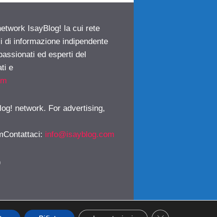
network IsayBlog! la cui rete
ci di informazione indipendente
passionati ed esperti del
ti e
om
log! network. For advertising,
mContattaci
:
info@isayblog.com
)
CLOSE GDPR CO