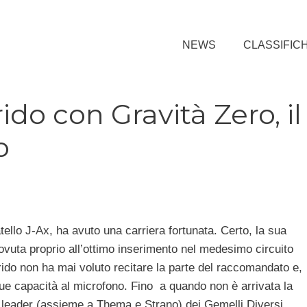
NEWS
CLASSIFIC
rido con Gravità Zero, il
o
atello J-Ax, ha avuto una carriera fortunata. Certo, la sua
vuta proprio all’ottimo inserimento nel medesimo circuito
 Grido non ha mai voluto recitare la parte del raccomandato e,
e sue capacità al microfono. Fino a quando non è arrivata la
i leader (assieme a Thema e Strano) dei Gemelli Diversi.