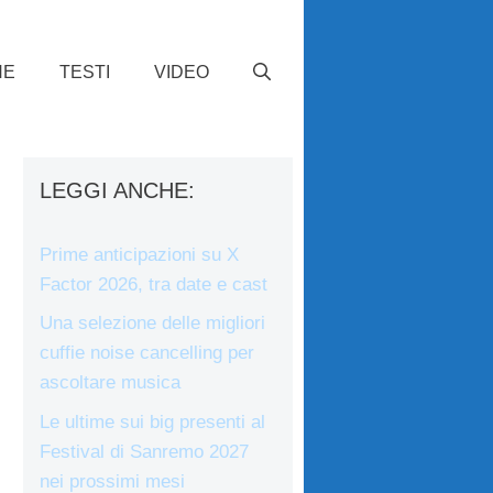
HE
TESTI
VIDEO
LEGGI ANCHE:
Prime anticipazioni su X
Factor 2026, tra date e cast
Una selezione delle migliori
cuffie noise cancelling per
ascoltare musica
Le ultime sui big presenti al
Festival di Sanremo 2027
nei prossimi mesi