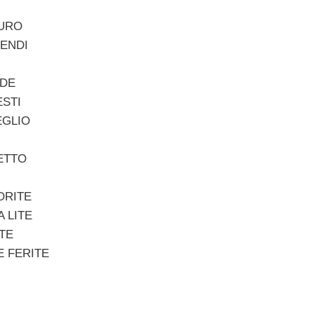
MURO
RENDI
NDE
ESTI
EGLIO
ETTO
ORITE
 LITE
TE
E FERITE