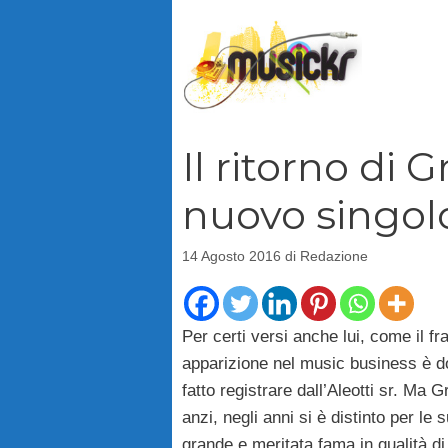
Vai
al
contenuto
Il ritorno di G
nuovo singol
14 Agosto 2016
di
Redazione
Per certi versi anche lui, come il fr
apparizione nel music business è do
fatto registrare dall’Aleotti sr. Ma
anzi, negli anni si è distinto per l
grande e meritata fama in qualità d