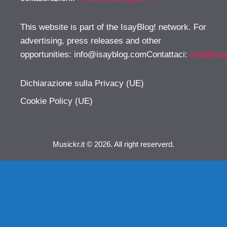
This website is part of the IsayBlog! network. For
advertising, press releases and other
opportunities:
info@isayblog.comContattaci
:
info@isa
Dichiarazione sulla Privacy (UE)
Cookie Policy (UE)
Musickr.it © 2026. All right reserverd.