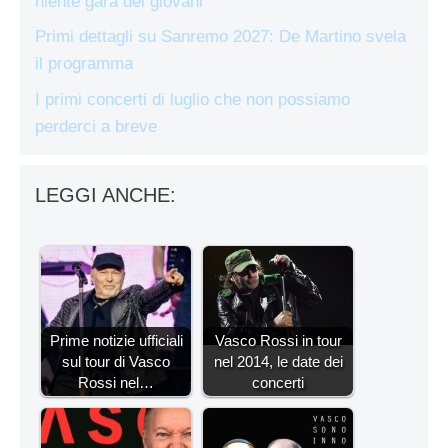
niente gara dei giovani
Primi dettagli su Sanremo 2027: De Martino svela
il programma
I primi concerti di luglio che non possiamo
perderci a breve
LEGGI ANCHE:
Prime notizie ufficiali
Vasco Rossi in tour
sul tour di Vasco
nel 2014, le date dei
Rossi nel…
concerti