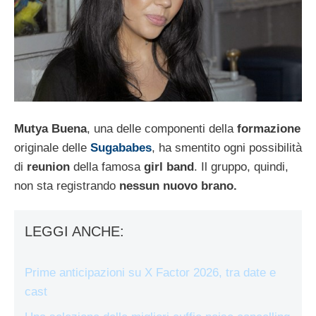
Mutya Buena
, una delle componenti della
formazione
originale delle
Sugababes
, ha smentito ogni possibilità
di
reunion
della famosa
girl band
. Il gruppo, quindi,
non sta registrando
nessun nuovo brano.
LEGGI ANCHE:
Prime anticipazioni su X Factor 2026, tra date e
cast