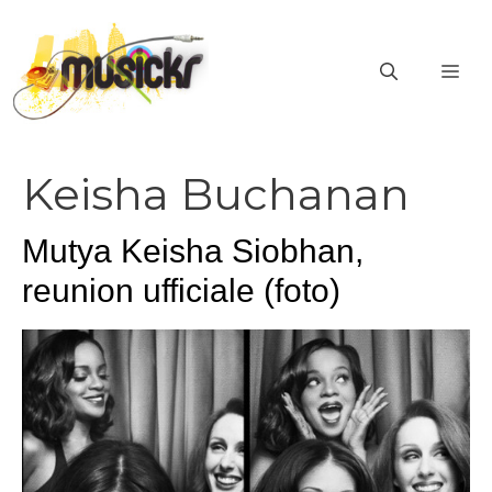
Vai
al
ME
contenuto
Keisha Buchanan
Mutya Keisha Siobhan,
reunion ufficiale (foto)