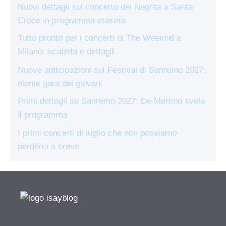
Nuovi dettagli sul concerto dei Negrita a Santa
Croce in programma stasera
Tutto pronto per i concerti di The Weeknd a
Milano: scaletta e dettagli
Nuove anticipazioni sul Festival di Sanremo 2027:
niente gara dei giovani
Primi dettagli su Sanremo 2027: De Martino svela
il programma
I primi concerti di luglio che non possiamo
perderci a breve