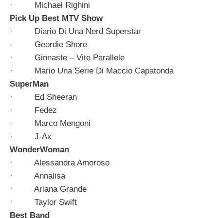
· Michael Righini
Pick Up Best MTV Show
· Diario Di Una Nerd Superstar
· Geordie Shore
· Ginnaste – Vite Parallele
· Mario Una Serie Di Maccio Capatonda
SuperMan
· Ed Sheeran
· Fedez
· Marco Mengoni
· J-Ax
WonderWoman
· Alessandra Amoroso
· Annalisa
· Ariana Grande
· Taylor Swift
Best Band