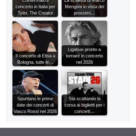
Confermato il
La scaletta di Marco
concerto in Italia per
Mengoni in vista dei
Tyler, The Creator
prossimi…
Ligabue pronto a
Il concerto di Elisa a
tornare in concerto
Bologna, tutte le…
nel 2026
Spuntano le prime
Sta scattando la
date dei concerti di
corsa ai biglietti per i
Vasco Rossi nel 2026
concerti…