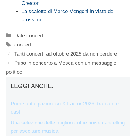
Creator
La scaletta di Marco Mengoni in vista dei
prossimi…
Categorie
Date concerti
Tag
concerti
Tanti concerti ad ottobre 2025 da non perdere
Pupo in concerto a Mosca con un messaggio
politico
LEGGI ANCHE:
Prime anticipazioni su X Factor 2026, tra date e
cast
Una selezione delle migliori cuffie noise cancelling
per ascoltare musica