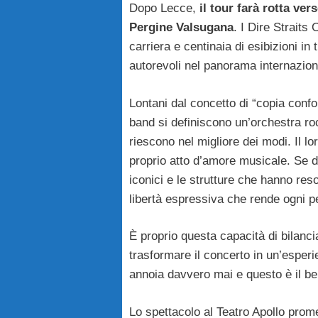
Dopo Lecce,
il tour farà rotta ve
Pergine Valsugana
. I Dire Straits
carriera e centinaia di esibizioni in
autorevoli nel panorama internazional
Lontani dal concetto di “copia conf
band si definiscono un’orchestra ro
riescono nel migliore dei modi. Il lo
proprio atto d’amore musicale. Se da 
iconici e le strutture che hanno reso
libertà espressiva che rende ogni p
È proprio questa capacità di bilanci
trasformare il concerto in un’esperi
annoia davvero mai e questo è il be
Lo spettacolo al Teatro Apollo prom