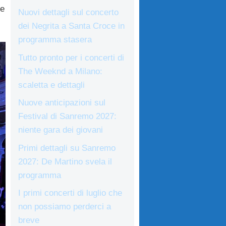
ée
Nuovi dettagli sul concerto
dei Negrita a Santa Croce in
programma stasera
Tutto pronto per i concerti di
The Weeknd a Milano:
scaletta e dettagli
Nuove anticipazioni sul
Festival di Sanremo 2027:
niente gara dei giovani
Primi dettagli su Sanremo
2027: De Martino svela il
programma
I primi concerti di luglio che
non possiamo perderci a
breve