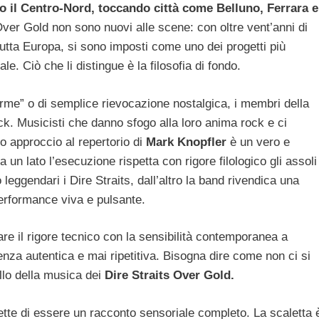
rso il Centro-Nord, toccando città come Belluno, Ferrara e
 Over Gold non sono nuovi alle scene: con oltre vent’anni di
 tutta Europa, si sono imposti come uno dei progetti più
e. Ciò che li distingue è la filosofia di fondo.
orme” o di semplice rievocazione nostalgica, i membri della
ck. Musicisti che danno sfogo alla loro anima rock e ci
ro approccio al repertorio di
Mark Knopfler
è un vero e
un lato l’esecuzione rispetta con rigore filologico gli assoli
 leggendari i Dire Straits, dall’altro la band rivendica una
erformance viva e pulsante.
are il rigore tecnico con la sensibilità contemporanea a
enza autentica e mai ripetitiva. Bisogna dire come non ci si
llo della musica dei
Dire Straits Over Gold.
ette di essere un racconto sensoriale completo. La scaletta 