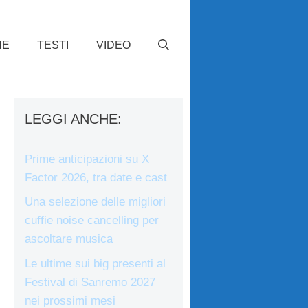
HE
TESTI
VIDEO
LEGGI ANCHE:
Prime anticipazioni su X
Factor 2026, tra date e cast
Una selezione delle migliori
cuffie noise cancelling per
ascoltare musica
Le ultime sui big presenti al
Festival di Sanremo 2027
nei prossimi mesi