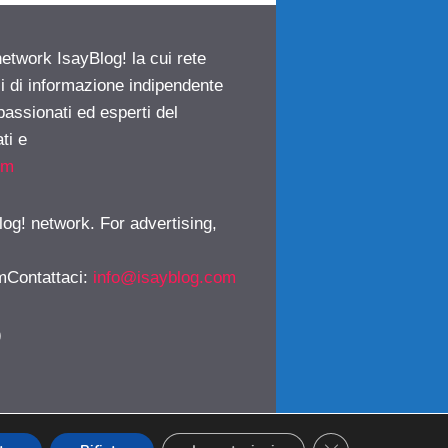
network IsayBlog! la cui rete
ci di informazione indipendente
passionati ed esperti del
ti e
om
log! network. For advertising,
mContattaci
:
info@isayblog.com
)
CLOSE GDPR CO