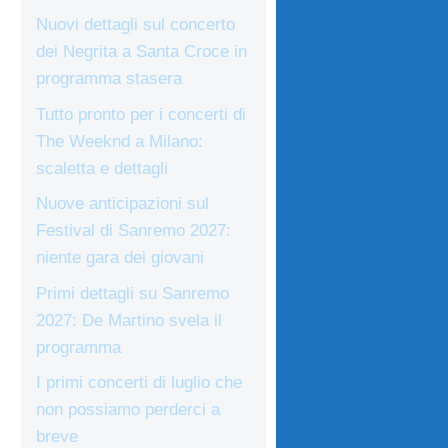
Nuovi dettagli sul concerto
dei Negrita a Santa Croce in
programma stasera
Tutto pronto per i concerti di
The Weeknd a Milano:
scaletta e dettagli
Nuove anticipazioni sul
Festival di Sanremo 2027:
niente gara dei giovani
Primi dettagli su Sanremo
2027: De Martino svela il
programma
I primi concerti di luglio che
non possiamo perderci a
breve