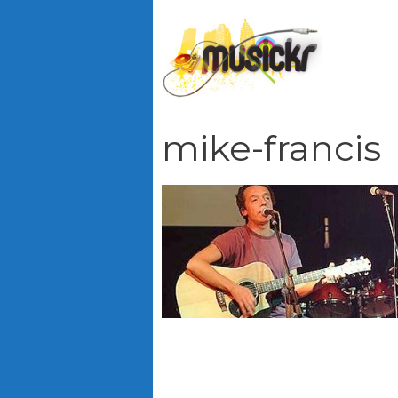
Vai
al
contenuto
mike-francis