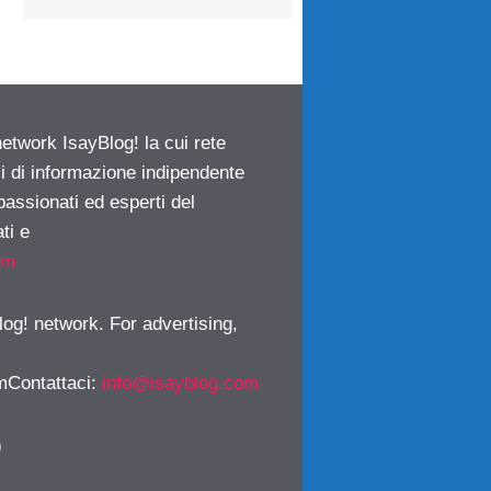
network IsayBlog! la cui rete
ci di informazione indipendente
passionati ed esperti del
ti e
om
log! network. For advertising,
mContattaci
:
info@isayblog.com
)