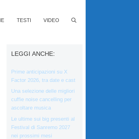
HE
TESTI
VIDEO
LEGGI ANCHE:
Prime anticipazioni su X
Factor 2026, tra date e cast
Una selezione delle migliori
cuffie noise cancelling per
ascoltare musica
Le ultime sui big presenti al
Festival di Sanremo 2027
nei prossimi mesi