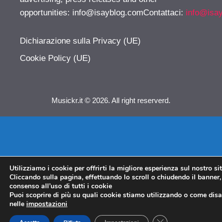
opportunities:
info@isayblog.comContattaci
:
info@isa
Dichiarazione sulla Privacy (UE)
Cookie Policy (UE)
Musickr.it © 2026. All right reserverd.
Utilizziamo i cookie per offrirti la migliore esperienza sul nostro si
Cliccando sulla pagina, effettuando lo scroll o chiudendo il banner, 
consenso all’uso di tutti i cookie
Puoi scoprire di più su quali cookie stiamo utilizzando o come disat
nelle
impostazioni
CLOSE GDPR COO