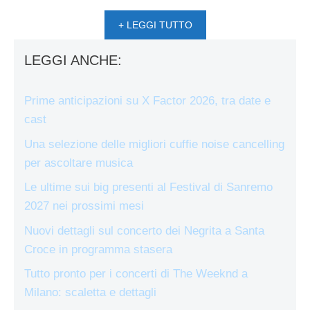
+ LEGGI TUTTO
LEGGI ANCHE:
Prime anticipazioni su X Factor 2026, tra date e
cast
Una selezione delle migliori cuffie noise cancelling
per ascoltare musica
Le ultime sui big presenti al Festival di Sanremo
2027 nei prossimi mesi
Nuovi dettagli sul concerto dei Negrita a Santa
Croce in programma stasera
Tutto pronto per i concerti di The Weeknd a
Milano: scaletta e dettagli