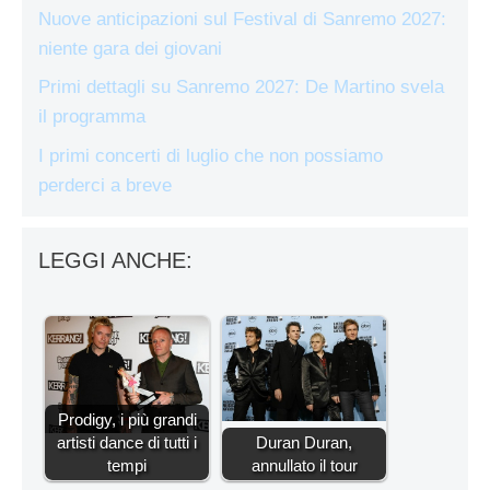
Nuove anticipazioni sul Festival di Sanremo 2027:
niente gara dei giovani
Primi dettagli su Sanremo 2027: De Martino svela
il programma
I primi concerti di luglio che non possiamo
perderci a breve
LEGGI ANCHE:
Prodigy, i più grandi
artisti dance di tutti i
Duran Duran,
tempi
annullato il tour