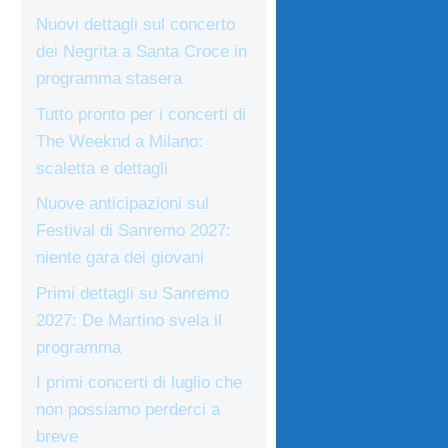
Nuovi dettagli sul concerto
dei Negrita a Santa Croce in
programma stasera
Tutto pronto per i concerti di
The Weeknd a Milano:
scaletta e dettagli
Nuove anticipazioni sul
Festival di Sanremo 2027:
niente gara dei giovani
Primi dettagli su Sanremo
2027: De Martino svela il
programma
I primi concerti di luglio che
non possiamo perderci a
breve