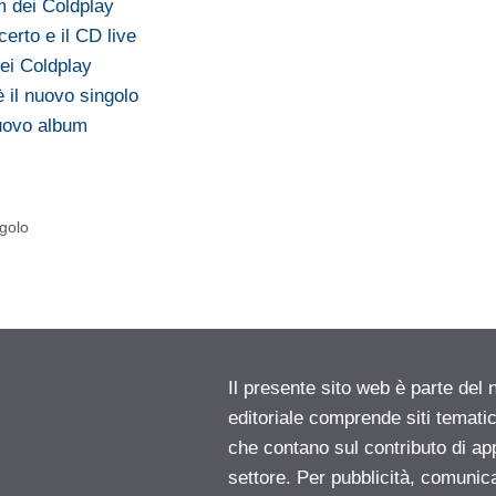
m dei Coldplay
certo e il CD live
ei Coldplay
è il nuovo singolo
nuovo album
ngolo
Il presente sito web è parte del 
editoriale comprende siti temati
che contano sul contributo di ap
settore. Per pubblicità, comunica