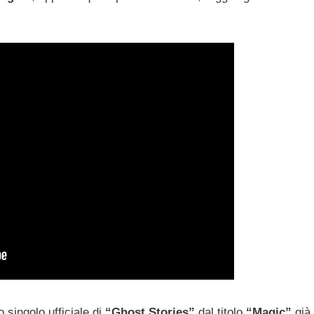
o singolo ufficiale di
“Ghost Stories”
dal titolo
“Magic”
già