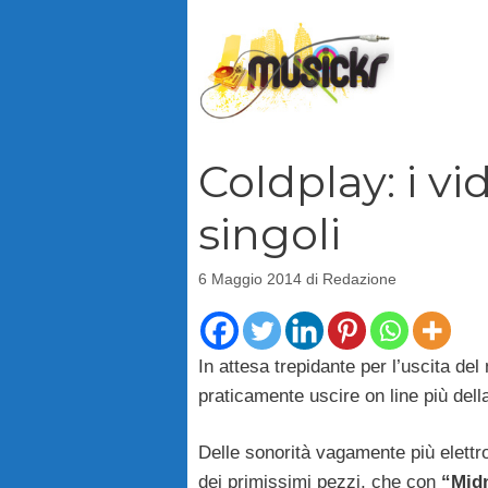
Vai
al
contenuto
Coldplay: i vi
singoli
6 Maggio 2014
di
Redazione
In attesa trepidante per l’uscita de
praticamente uscire on line più dell
Delle sonorità vagamente più elettr
dei primissimi pezzi, che con
“Mid