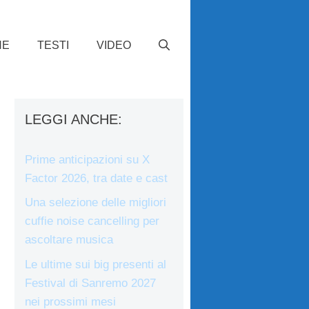
HE
TESTI
VIDEO
LEGGI ANCHE:
Prime anticipazioni su X
Factor 2026, tra date e cast
Una selezione delle migliori
cuffie noise cancelling per
ascoltare musica
Le ultime sui big presenti al
Festival di Sanremo 2027
nei prossimi mesi