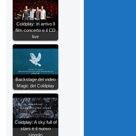
Coldplay: in arrivo il
film concerto e il CD
live
Backstage del video
Magic dei Coldplay
Coldplay: A sky full of
stars è il nuovo
singolo