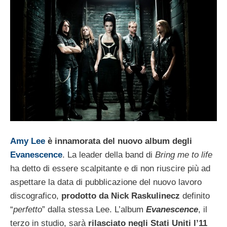
Amy Lee
è innamorata del nuovo album degli
Evanescence
. La leader della band di
Bring me to life
ha detto di essere scalpitante e di non riuscire più ad
aspettare la data di pubblicazione del nuovo lavoro
discografico,
prodotto da Nick Raskulinecz
definito
“
perfetto
” dalla stessa Lee. L’album
Evanescence
, il
terzo in studio, sarà
rilasciato negli Stati Uniti l’11