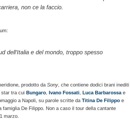
carriera, non ce la faccio.
bum:
d dell’Italia e del mondo, troppo spesso
eridione, prodotto da
Sony
, che contiene dodici brani inediti
 star tra cui
Bungaro
,
Ivano Fossati
,
Luca Barbarossa
e
maggio a Napoli, su parole scritte da
Titina De Filippo
e
a famiglia De Filippo. Non a caso il tour della cantante
 21 marzo.