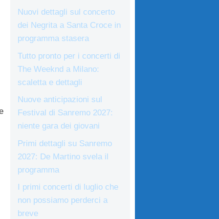
Nuovi dettagli sul concerto
dei Negrita a Santa Croce in
programma stasera
Tutto pronto per i concerti di
The Weeknd a Milano:
scaletta e dettagli
Nuove anticipazioni sul
e
Festival di Sanremo 2027:
niente gara dei giovani
Primi dettagli su Sanremo
2027: De Martino svela il
programma
I primi concerti di luglio che
non possiamo perderci a
breve