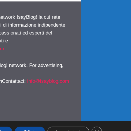
network IsayBlog! la cui rete
ci di informazione indipendente
passionati ed esperti del
ti e
om
log! network. For advertising,
mContattaci
:
info@isayblog.com
)
CLOSE GDPR CO