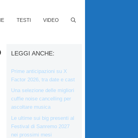
HE
TESTI
VIDEO
o
LEGGI ANCHE:
Prime anticipazioni su X
Factor 2026, tra date e cast
Una selezione delle migliori
cuffie noise cancelling per
ascoltare musica
Le ultime sui big presenti al
Festival di Sanremo 2027
nei prossimi mesi