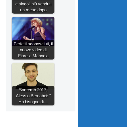
e singoli più venduti
un mese dopo
Perfetti sconosciuti, il
nuovo video di
Fiorella Mannoia
Sanremo 2017,
Alessio Bernabei: "
Ho bisogno di…