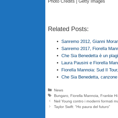
Photo Credits | Getty Images
Related Posts:
Sanremo 2012, Gianni Morand
Sanremo 2017, Fiorella Man
Che Sia Benedetta è un plag
Laura Pausini e Fiorella Mann
Fiorella Mannoia: Sud Il Tour
Che Sia Benedetta, canzone
Categorie
News
Tag
Bungaro
,
Fiorella Mannoia
,
Frankie H
Neil Young contro i moderni formati mu
Taylor Swift: “Ho paura del futuro”