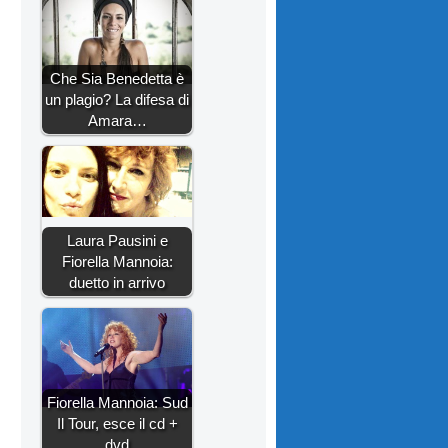
Che Sia Benedetta è
un plagio? La difesa di
Amara…
Laura Pausini e
Fiorella Mannoia:
duetto in arrivo
Fiorella Mannoia: Sud
Il Tour, esce il cd +
dvd