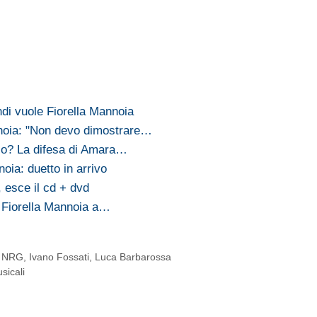
i vuole Fiorella Mannoia
noia: "Non devo dimostrare…
io? La difesa di Amara…
oia: duetto in arrivo
, esce il cd + dvd
 Fiorella Mannoia a…
i NRG
,
Ivano Fossati
,
Luca Barbarossa
sicali