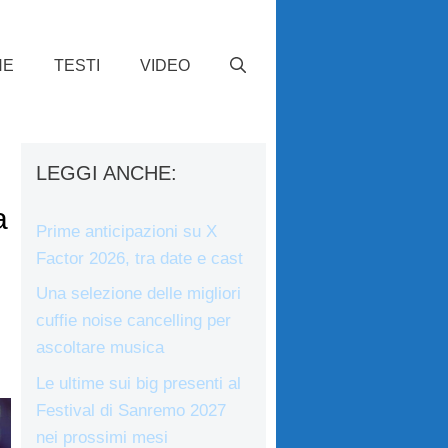
HE
TESTI
VIDEO
LEGGI ANCHE:
a
Prime anticipazioni su X
Factor 2026, tra date e cast
Una selezione delle migliori
cuffie noise cancelling per
ascoltare musica
Le ultime sui big presenti al
Festival di Sanremo 2027
nei prossimi mesi