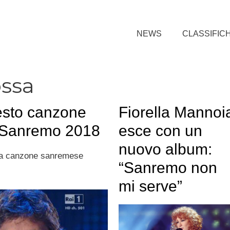
NEWS
CLASSIFIC
ossa
esto canzone
Fiorella Mannoi
 Sanremo 2018
esce con un
nuovo album:
lla canzone sanremese
“Sanremo non
mi serve”