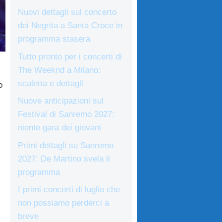
Nuovi dettagli sul concerto
dei Negrita a Santa Croce in
programma stasera
Tutto pronto per i concerti di
The Weeknd a Milano:
scaletta e dettagli
o
Nuove anticipazioni sul
Festival di Sanremo 2027:
niente gara dei giovani
Primi dettagli su Sanremo
2027: De Martino svela il
programma
I primi concerti di luglio che
non possiamo perderci a
breve