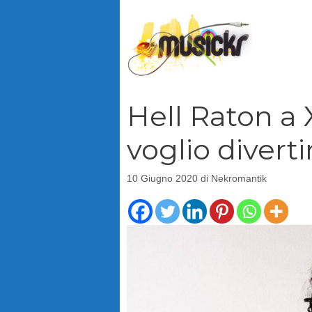
Vai
al
contenuto
Hell Raton a 
voglio diverti
10 Giugno 2020
di
Nekromantik