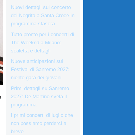
Nuovi dettagli sul concerto
dei Negrita a Santa Croce in
programma stasera
Tutto pronto per i concerti di
The Weeknd a Milano:
scaletta e dettagli
Nuove anticipazioni sul
Festival di Sanremo 2027:
niente gara dei giovani
Primi dettagli su Sanremo
2027: De Martino svela il
a
programma
I primi concerti di luglio che
non possiamo perderci a
breve