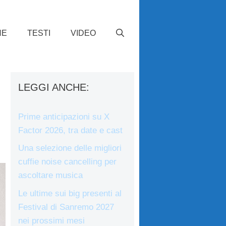
HE
TESTI
VIDEO
LEGGI ANCHE:
Prime anticipazioni su X
Factor 2026, tra date e cast
Una selezione delle migliori
cuffie noise cancelling per
ascoltare musica
Le ultime sui big presenti al
Festival di Sanremo 2027
nei prossimi mesi