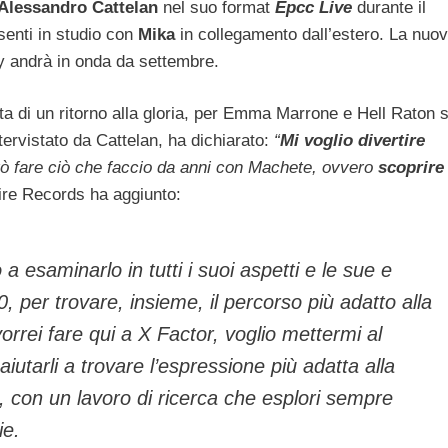
Alessandro Cattelan
nel suo format
Epcc Live
durante il
esenti in studio con
Mika
in collegamento dall’estero. La nuo
y andrà in onda da settembre.
ta di un ritorno alla gloria, per Emma Marrone e Hell Raton s
ntervistato da Cattelan, ha dichiarato:
“
Mi voglio divertire
rò fare ciò che faccio da anni con Machete, ovvero
scoprire
ire Records ha aggiunto:
 a esaminarlo in tutti i suoi aspetti e le sue e
0, per trovare, insieme, il percorso più adatto alla
orrei fare qui a X Factor, voglio mettermi al
 aiutarli a trovare l’espressione più adatta alla
a, con un lavoro di ricerca che esplori sempre
ie.