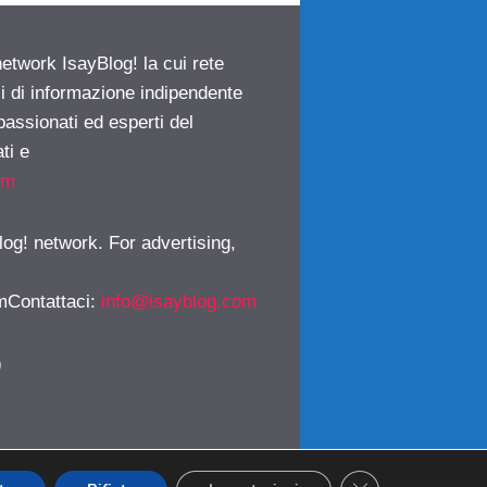
network IsayBlog! la cui rete
ci di informazione indipendente
passionati ed esperti del
ti e
om
log! network. For advertising,
mContattaci
:
info@isayblog.com
)
CLOSE GDPR CO