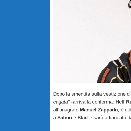
Dopo la smentita sulla vestizione d
cagata”
-arriva la conferma:
Hell R
all’anagrafe
Manuel Zappadu
, è co
a
Salmo
e
Slait
e sarà affiancato 