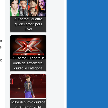
X Factor: i quattro
giudici pronti per i
Live!
er
e
X Factor 10 andrà in
do
onda da settembre:
giudici e categorie
Mika di nuovo giudice
di X Factor 2014