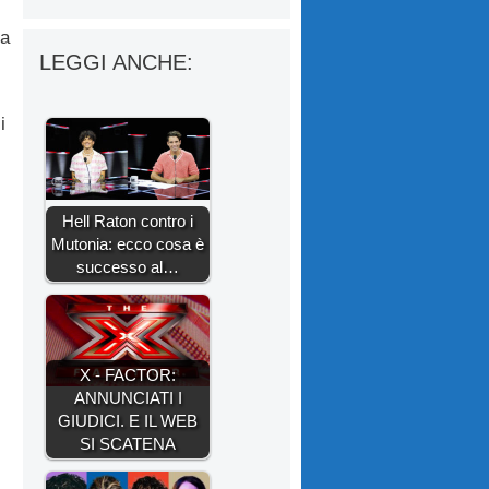
va
LEGGI ANCHE:
i
Hell Raton contro i
Mutonia: ecco cosa è
successo al…
X - FACTOR:
ANNUNCIATI I
GIUDICI. E IL WEB
SI SCATENA