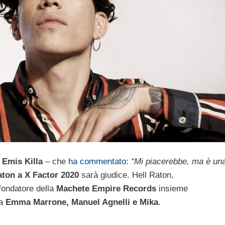
i
Emis Killa
– che
ha commentato
:
“Mi piacerebbe, ma è un
aton a X Factor 2020
sarà giudice. Hell Raton,
fondatore della
Machete
Empire Records
insieme
da
Emma Marrone, Manuel Agnelli e Mika
.