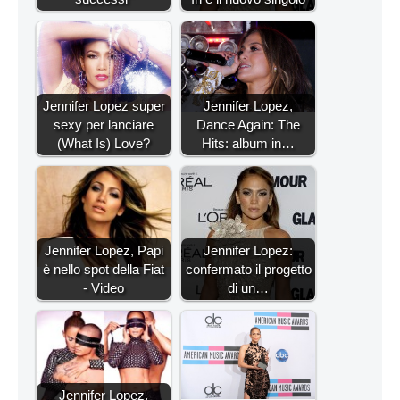
Jennifer Lopez super
Jennifer Lopez,
sexy per lanciare
Dance Again: The
(What Is) Love?
Hits: album in…
Jennifer Lopez, Papi
Jennifer Lopez:
è nello spot della Fiat
confermato il progetto
- Video
di un…
Jennifer Lopez,