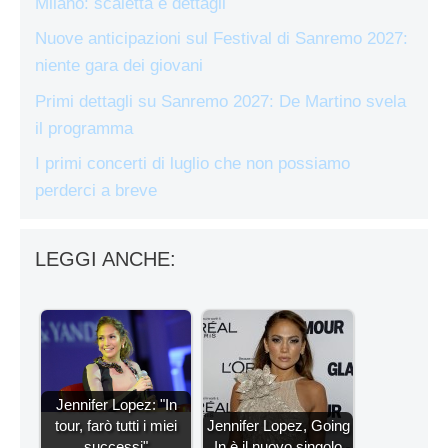
Milano: scaletta e dettagli
Nuove anticipazioni sul Festival di Sanremo 2027:
niente gara dei giovani
Primi dettagli su Sanremo 2027: De Martino svela
il programma
I primi concerti di luglio che non possiamo
perderci a breve
LEGGI ANCHE:
Jennifer Lopez: "In
tour, farò tutti i miei
Jennifer Lopez, Going
successi"
In è il nuovo singolo