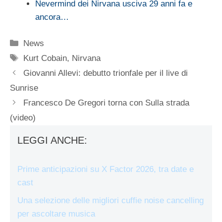
Nevermind dei Nirvana usciva 29 anni fa e
ancora…
Categorie
News
Tag
Kurt Cobain
,
Nirvana
Giovanni Allevi: debutto trionfale per il live di
Sunrise
Francesco De Gregori torna con Sulla strada
(video)
LEGGI ANCHE:
Prime anticipazioni su X Factor 2026, tra date e
cast
Una selezione delle migliori cuffie noise cancelling
per ascoltare musica