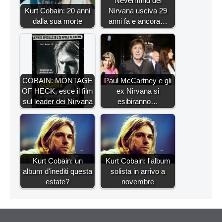
Nevermind dei
Kurt Cobain: 20 anni
Nirvana usciva 29
dalla sua morte
anni fa e ancora…
COBAIN: MONTAGE
Paul McCartney e gli
OF HECK, esce il film
ex Nirvana si
sul leader dei Nirvana
esibiranno…
Kurt Cobain: un
Kurt Cobain: l'album
album d'inediti questa
solista in arrivo a
estate?
novembre