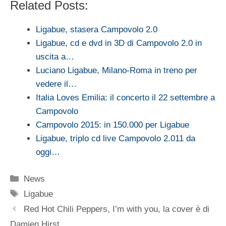
Related Posts:
Ligabue, stasera Campovolo 2.0
Ligabue, cd e dvd in 3D di Campovolo 2.0 in
uscita a…
Luciano Ligabue, Milano-Roma in treno per
vedere il…
Italia Loves Emilia: il concerto il 22 settembre a
Campovolo
Campovolo 2015: in 150.000 per Ligabue
Ligabue, triplo cd live Campovolo 2.011 da
oggi…
Categorie
News
Tag
Ligabue
Red Hot Chili Peppers, I’m with you, la cover è di
Damien Hirst