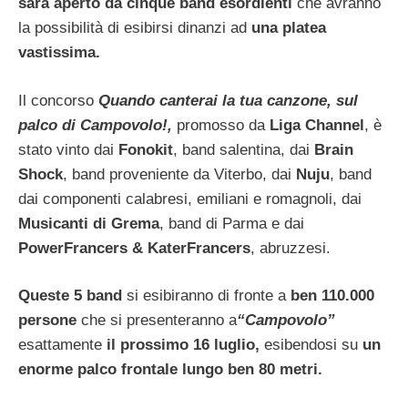
sarà aperto da cinque band esordienti
che avranno
la possibilità di esibirsi dinanzi ad
una platea
vastissima.
Il concorso
Quando canterai la tua canzone, sul
palco di Campovolo!,
promosso da
Liga Channel
, è
stato vinto dai
Fonokit
, band salentina, dai
Brain
Shock
, band proveniente da Viterbo, dai
Nuju
, band
dai componenti calabresi, emiliani e romagnoli, dai
Musicanti di Grema
, band di Parma e dai
PowerFrancers & KaterFrancers
, abruzzesi.
Queste 5 band
si esibiranno di fronte a
ben 110.000
persone
che si presenteranno a
“Campovolo”
esattamente
il prossimo 16 luglio,
esibendosi su
un
enorme palco frontale lungo ben 80 metri.