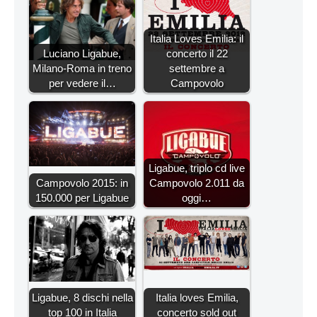
Italia Loves Emilia: il
Luciano Ligabue,
concerto il 22
Milano-Roma in treno
settembre a
per vedere il…
Campovolo
Ligabue, triplo cd live
Campovolo 2015: in
Campovolo 2.011 da
150.000 per Ligabue
oggi…
Ligabue, 8 dischi nella
Italia loves Emilia,
top 100 in Italia
concerto sold out