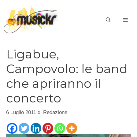
Vai
al
ME
contenuto
Ligabue,
Campovolo: le band
che apriranno il
concerto
6 Luglio 2011
di
Redazione