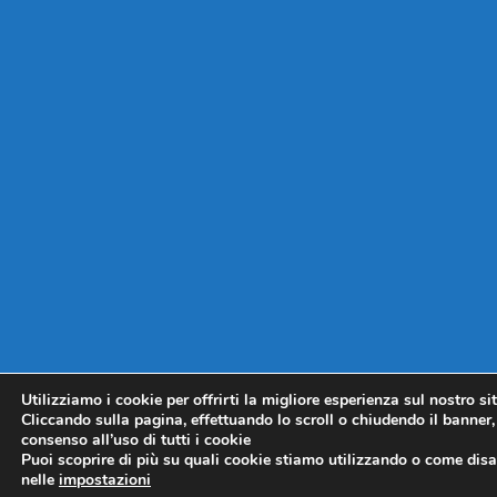
Utilizziamo i cookie per offrirti la migliore esperienza sul nostro si
Cliccando sulla pagina, effettuando lo scroll o chiudendo il banner, 
consenso all’uso di tutti i cookie
Puoi scoprire di più su quali cookie stiamo utilizzando o come disat
nelle
impostazioni