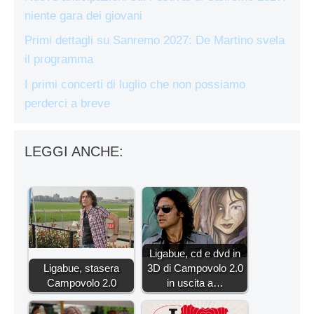
niente gara dei giovani
Primi dettagli su Sanremo 2027: De Martino svela
il programma
I primi concerti di luglio che non possiamo
perderci a breve
LEGGI ANCHE:
Ligabue, cd e dvd in
Ligabue, stasera
3D di Campovolo 2.0
Campovolo 2.0
in uscita a…