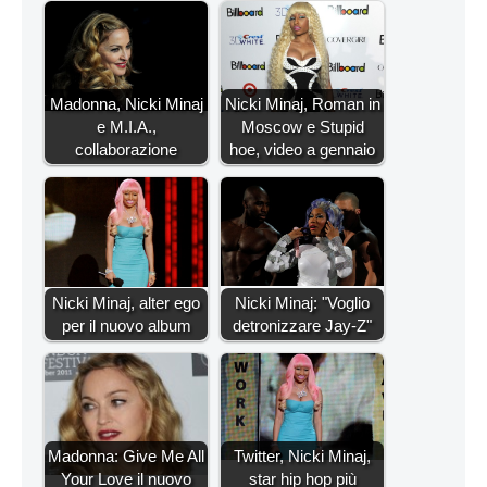
Madonna, Nicki Minaj
Nicki Minaj, Roman in
e M.I.A.,
Moscow e Stupid
collaborazione
hoe, video a gennaio
Nicki Minaj, alter ego
Nicki Minaj: "Voglio
per il nuovo album
detronizzare Jay-Z"
Madonna: Give Me All
Twitter, Nicki Minaj,
Your Love il nuovo
star hip hop più