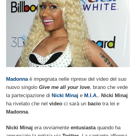
Madonna
è impegnata nelle riprese del video del suo
nuovo singolo
Give me all your love
, brano che vede
la partecipazione di
Nicki Minaj
e
M.I.A.
.
Nicki Minaj
ha rivelato che nel
video
ci sarà un
bacio
tra lei e
Madonna
.
Nicki Minaj
era ovviamente
entusiasta
quando ha
annunciato la notizia via
Twitter
. La cantante afferma