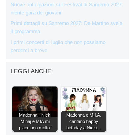
Nuove anticipazioni sul Festival di Sanremo 2027:
niente gara dei giovani
Primi dettagli su Sanremo 2027: De Martino svela
il programma
I primi concerti di luglio che non possiamo
perderci a breve
LEGGI ANCHE:
Madonna: "Nicki
Madonna e M.I.A.
Minaj e MIA mi
cantano happy
piacciono molto"
birthday a Nicki…