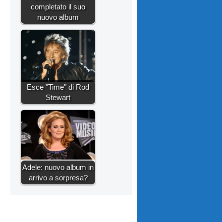
completato il suo
nuovo album
Esce "Time" di Rod
Stewart
Adele: nuovo album in
arrivo a sorpresa?