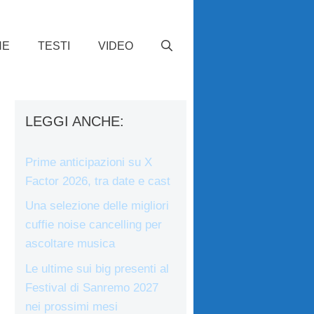
HE
TESTI
VIDEO
LEGGI ANCHE:
Prime anticipazioni su X
Factor 2026, tra date e cast
Una selezione delle migliori
cuffie noise cancelling per
ascoltare musica
Le ultime sui big presenti al
Festival di Sanremo 2027
nei prossimi mesi