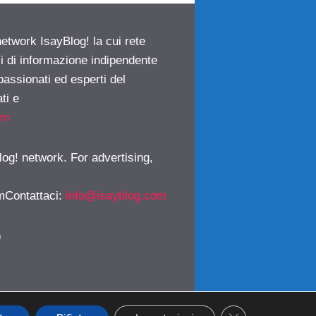
network IsayBlog! la cui rete
ci di informazione indipendente
passionati ed esperti del
ti e
om
log! network. For advertising,
mContattaci
:
info@isayblog.com
)
CLOSE GDPR CO