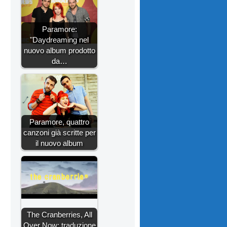
Paramore:
"Daydreaming nel
nuovo album prodotto
da…
Paramore, quattro
canzoni già scritte per
il nuovo album
The Cranberries, All
Over Now: traduzione