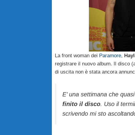
La front woman dei
Paramore
,
Hayl
registrare il nuovo album. Il disco 
di uscita non è stata ancora annunci
E’ una settimana che qua
finito il disco
. Uso il term
scrivendo mi sto ascoltand