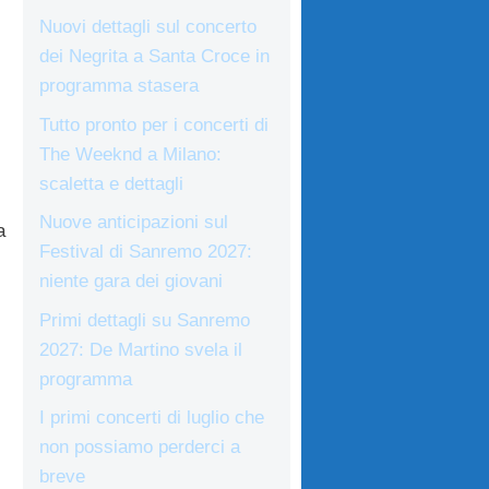
Nuovi dettagli sul concerto
dei Negrita a Santa Croce in
programma stasera
Tutto pronto per i concerti di
The Weeknd a Milano:
scaletta e dettagli
Nuove anticipazioni sul
a
Festival di Sanremo 2027:
niente gara dei giovani
Primi dettagli su Sanremo
2027: De Martino svela il
programma
I primi concerti di luglio che
non possiamo perderci a
breve